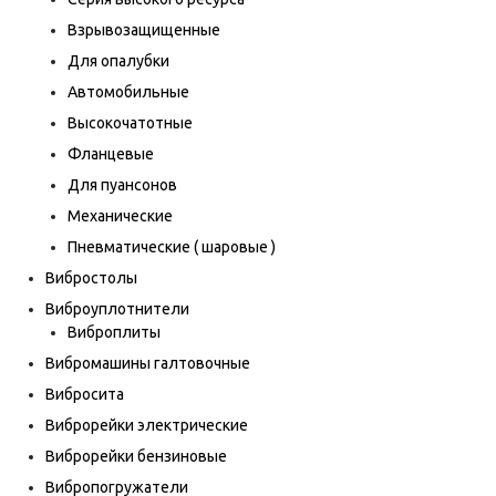
Взрывозащищенные
Для опалубки
Автомобильные
Высокочатотные
Фланцевые
Для пуансонов
Механические
Пневматические ( шаровые )
Вибростолы
Виброуплотнители
Виброплиты
Вибромашины галтовочные
Вибросита
Виброрейки электрические
Виброрейки бензиновые
Вибропогружатели