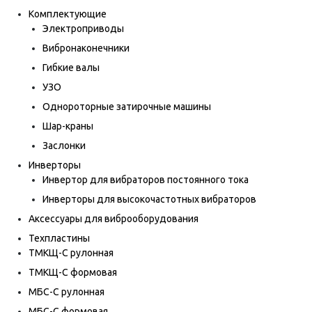
Комплектующие
Электроприводы
Вибронаконечники
Гибкие валы
УЗО
Однороторные затирочные машины
Шар-краны
Заслонки
Инверторы
Инвертор для вибраторов постоянного тока
Инверторы для высокочастотных вибраторов
Аксессуары для виброоборудования
Техпластины
ТМКЩ-С рулонная
ТМКЩ-С формовая
МБС-С рулонная
МБС-С формовая