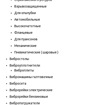
Взрывозащищенные
Для опалубки
Автомобильные
Высокочатотные
Фланцевые
Для пуансонов
Механические
Пневматические ( шаровые )
Вибростолы
Виброуплотнители
Виброплиты
Вибромашины галтовочные
Вибросита
Виброрейки электрические
Виброрейки бензиновые
Вибропогружатели