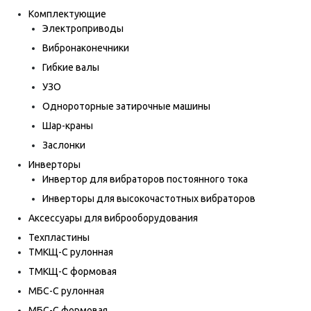
Комплектующие
Электроприводы
Вибронаконечники
Гибкие валы
УЗО
Однороторные затирочные машины
Шар-краны
Заслонки
Инверторы
Инвертор для вибраторов постоянного тока
Инверторы для высокочастотных вибраторов
Аксессуары для виброоборудования
Техпластины
ТМКЩ-С рулонная
ТМКЩ-С формовая
МБС-С рулонная
МБС-С формовая