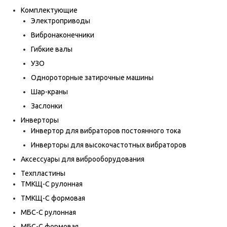
Комплектующие
Электроприводы
Вибронаконечники
Гибкие валы
УЗО
Однороторные затирочные машины
Шар-краны
Заслонки
Инверторы
Инвертор для вибраторов постоянного тока
Инверторы для высокочастотных вибраторов
Аксессуары для виброоборудования
Техпластины
ТМКЩ-С рулонная
ТМКЩ-С формовая
МБС-С рулонная
МБС-С формовая