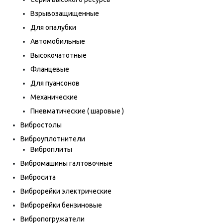
Взрывозащищенные
Для опалубки
Автомобильные
Высокочатотные
Фланцевые
Для пуансонов
Механические
Пневматические ( шаровые )
Вибростолы
Виброуплотнители
Виброплиты
Вибромашины галтовочные
Вибросита
Виброрейки электрические
Виброрейки бензиновые
Вибропогружатели