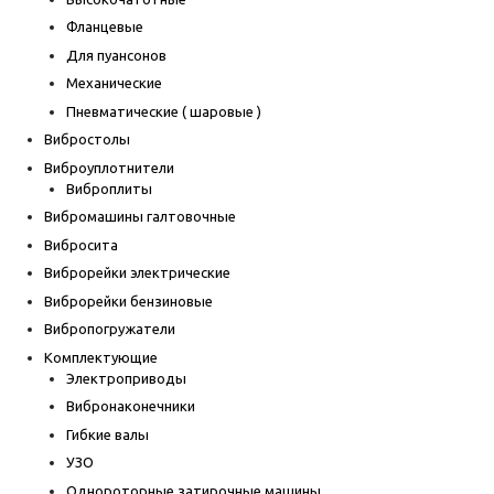
Фланцевые
Для пуансонов
Механические
Пневматические ( шаровые )
Вибростолы
Виброуплотнители
Виброплиты
Вибромашины галтовочные
Вибросита
Виброрейки электрические
Виброрейки бензиновые
Вибропогружатели
Комплектующие
Электроприводы
Вибронаконечники
Гибкие валы
УЗО
Однороторные затирочные машины