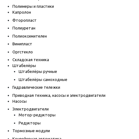
Полимеры и пластики
Капролон
Фторопласт
Полиуретан
Полиоксимителен
Винипласт
Оргстекло
Складская техника
Штабелёры
Штабелёры ручные
Штабелёры самоходные
Гидравлические тележки
Приводная техника, насосы и электродвигатели
Насосы
Электродвигатели
Мотор-редукторы
Редукторы
Тормозные модули
Конвейерная автоматика