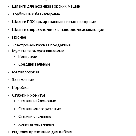
Шланги для ассенизаторских машин
Трубки ПВХ безнапорные
Шланги ПВХ армированные нитью напорные
Шланги спирально-витые напорно-всасывающие
Прочее
Электромонтажная продукция
Муфты термоусаживаемые
Концевые
Соединительные
Металлорукав
Заземление
Коробка
Стяжки и хомуты
Стяжки нейлоновые
Стяжки многоразовые
Стяжки стальные
Хомуты червячные
Изделия крепежные для кабеля