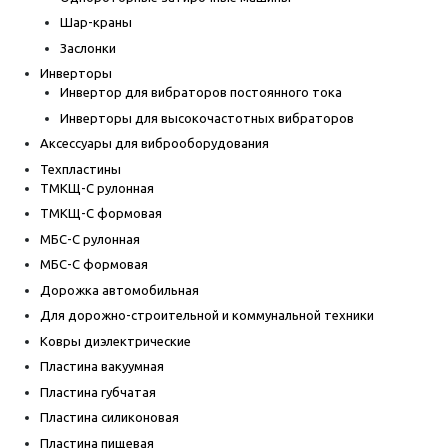
Шар-краны
Заслонки
Инверторы
Инвертор для вибраторов постоянного тока
Инверторы для высокочастотных вибраторов
Аксессуары для виброоборудования
Техпластины
ТМКЩ-С рулонная
ТМКЩ-С формовая
МБС-С рулонная
МБС-С формовая
Дорожка автомобильная
Для дорожно-строительной и коммунальной техники
Ковры диэлектрические
Пластина вакуумная
Пластина губчатая
Пластина силиконовая
Пластина пищевая