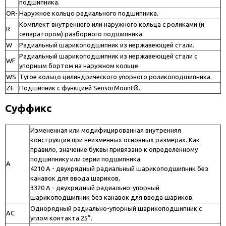
подшипника.
OR-
Наружное кольцо радиального подшипника.
Комплект внутреннего или наружного кольца с роликами (и
R
сепаратором) разборного подшипника.
W
Радиальный шарикоподшипник из нержавеющей стали.
Радиальный шарикоподшипник из нержавеющей стали с
WF
упорным бортом на наружном кольце.
WS
Тугое кольцо цилиндрического упорного роликоподшипника.
ZE
Подшипник с функцией SensorMount®.
Суффикс
Измененная или модифицированная внутренняя
конструкция при неизменных основных размерах. Как
правило, значение буквы привязано к определенному
подшипнику или серии подшипника.
A
4210 A - двухрядный радиальный шарикоподшипник без
канавок для ввода шариков,
3320 A - двухрядный радиально-упорный
шарикоподшипник без канавок для ввода шариков.
Однорядный радиально-упорный шарикоподшипник с
AC
углом контакта 25°.