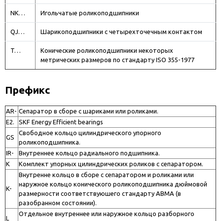
NK…
Игольчатые роликоподшипники
QJ…
Шарикоподшипники с четырехточечным контактом
T…
Конические роликоподшипники некоторых
метрических размеров по стандарту ISO 355-1977
Префикс
AR-
Сепаратор в сборе с шариками или роликами.
E2.
SKF Energy Efficient bearings
Свободное кольцо цилиндрического упорного
GS
роликоподшипника.
IR-
Внутреннее кольцо радиального подшипника.
K
Комплект упорных цилиндрических роликов с сепаратором.
Внутренне кольцо в сборе с сепаратором и роликами или
наружное кольцо конического роликоподшипника дюймовой
K-
размерности соответствуюшего стандарту ABMA (в
разобранном состоянии).
Отдельное внутреннее или наружное кольцо разборного
L