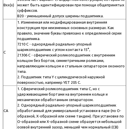
Bxx(x)
может быть идентифицирован при помощи общепринятых
суффиксов.
B20 - уменьшенный допуск ширины подшипника.
1. Измененная или модифицированная внутренняя
конструкция при неизменных основных размерах. Как
правило, значение буквы привязано к определенной серии
подшипника.
7210 C - однорядный радиально-упорный
шарикоподшипник с углом контакта 15°,
C
21306 C - сферический роликоподшипник с внутренним
кольцом без бортов, симметричными роликами,
направляющим кольцом и стальным сепаратором оконного
типа.
2. Подшипник типа Y с цилиндрической наружной
поверхностью, например YET 205 C.
1. Сферический роликоподшипник типа C, но с
удерживающими бортами на внутреннем кольце и
механически обработанным сепаратором.
2. Однорядный радиально-упорный шарикоподшипник
CA
обработанный для универсальной установки в паре (по О-
образной, Х-образной или схеме тандем). При установке по
О-образной или Х-образной схеме образуется небольшой
осевой внутренний зазор, меньший чем нормальный (СВ)