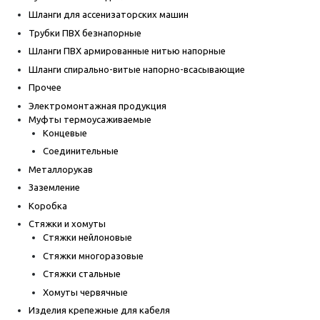
Шланги для ассенизаторских машин
Трубки ПВХ безнапорные
Шланги ПВХ армированные нитью напорные
Шланги спирально-витые напорно-всасывающие
Прочее
Электромонтажная продукция
Муфты термоусаживаемые
Концевые
Соединительные
Металлорукав
Заземление
Коробка
Стяжки и хомуты
Стяжки нейлоновые
Стяжки многоразовые
Стяжки стальные
Хомуты червячные
Изделия крепежные для кабеля