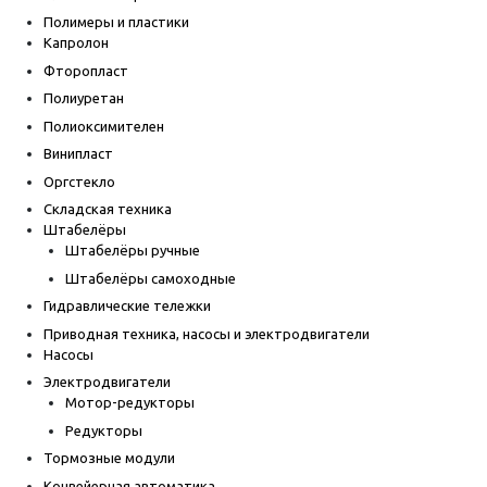
Полимеры и пластики
Капролон
Фторопласт
Полиуретан
Полиоксимителен
Винипласт
Оргстекло
Складская техника
Штабелёры
Штабелёры ручные
Штабелёры самоходные
Гидравлические тележки
Приводная техника, насосы и электродвигатели
Насосы
Электродвигатели
Мотор-редукторы
Редукторы
Тормозные модули
Конвейерная автоматика