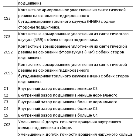
подшипника.
Контактное армированное уплотнение из синтетической
резины на основании гидрированного
CS5
бутадиенакрилнитрильного каучука (HNBR) с одной
стороны подшипника.
Контактные армированные уплотнения из синтетического
2CS
каучука (NBR) с обеих сторон подшипника.
Контактные армированные уплотнения из синтетической
2CS2
резины на основании фторкаучука (FКM) с обеих сторон
подшипника.
Контактные армированные уплотнения из синтетической
резины на основании гидрированного
2CS5
бутадиенакрилнитрильного каучука (HNBR) с обеих сторон
подшипника.
C1
Внутренний зазор подшипника меньше C2.
C2
Внутренний зазор подшипника меньше нормального.
C3
Внутренний зазор подшипника больше нормального.
C4
Внутренний зазор подшипника больше C3.
C5
Внутренний зазор подшипника больше C4.
Уменьшенный допуск точности вращения внутреннего
C02
кольца подшипника в сборе.
Уменьшенный допуск точности вращения наружного кольца