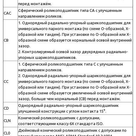
перед монтажём.
Сферический роликоподшипник типа CA с улучшенным
CAC
направлением роликов.
1. Однорядный радиально-упорный шарикоподшипник для
универсального парного монтажа (по схеме О-образной, Х-
образной или тандем). При установке по О-образной или Х-
CB
образной схеме образуется нормальный осевой внутренний
зазор.
2. Контролируемый осевой зазор двухрядных радиально-
упорных шарикоподшипников.
1. Сферический роликоподшипник типа C с улучшенным
направлением роликов.
2. Однорядный радиально-упорный шарикоподшипник для
CC
универсального парного монтажа (по схеме О-образной, Х-
образной или тандем). При установке по О-образной или Х-
образной схеме образуется увеличенный осевой внутренний
зазор, больше чем нормальный (СВ) перед монтажём.
Однорядный радиально-упорный шарикоподшипник
CD
улучшенной конструкции с углом контакта 15°.
Конический роликоподшипник с допусками,
CLN
соответствующими классу 6X стандарта ISO.
Дюймовый конический роликоподшипник с допусками по
CL0
классу 0 стандарта ANSI-ABMA Standard 19.2:1994.