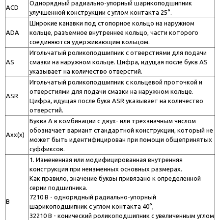
Однорядный радиально-упорный шарикоподшипник
ACD
улучшенной конструкции с углом контакта 25°.
Широкие канавки под стопорное кольцо на наружном
ADA
кольце, разъемное внутреннее кольцо, части которого
соединяются удерживающим кольцом.
Игольчатый роликоподшипник с отверстиями для подачи
AS
смазки на наружном кольце. Цифра, идущая после букв AS
указывает на количество отверстий.
Игольчатый роликоподшипник с кольцевой проточкой и
отверстиями для подачи смазки на наружном кольце.
ASR
Цифра, идущая после букв ASR указывает на количество
отверстий.
Буква A в комбинации с двух- или трехзначным числом
обозначает вариант стандартной конструкции, который не
Axx(x)
может быть идентифицирован при помощи общепринятых
суффиксов.
1. Измененная или модифицированная внутренняя
конструкция при неизменных основных размерах.
Как правило, значение буквы привязано к определенной
серии подшипника.
7210 B - однорядный радиально-упорный
B
шарикоподшипник с углом контакта 40°,
32210 B - конический роликоподшипник с увеличенным углом