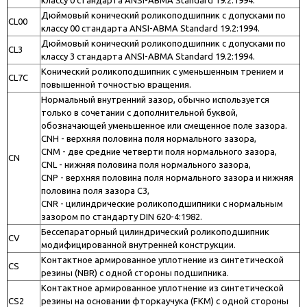
Дюймовый конический роликоподшипник с допусками по
CL00
классу 00 стандарта ANSI-ABMA Standard 19.2:1994.
Дюймовый конический роликоподшипник с допусками по
CL3
классу 3 стандарта ANSI-ABMA Standard 19.2:1994.
Конический роликоподшипник с уменьшенным трением и
CL7C
повышенной точностью вращения.
Нормальный внутренний зазор, обычно используется
только в сочетании с дополнительной буквой,
обозначающей уменьшенное или смещенное поле зазора.
CNH - верхняя половина поля нормального зазора,
CNM - две средние четверти поля нормального зазора,
CN
CNL - нижняя половина поля нормального зазора,
CNP - верхняя половина поля нормального зазора и нижняя
половина поля зазора C3,
CNR - цилиндрические роликоподшипники с нормальным
зазором по стандарту DIN 620-4:1982.
Бессепараторный цилиндрический роликоподшипник
CV
модифицированной внутренней конструкции.
Контактное армированное уплотнение из синтетической
CS
резины (NBR) с одной стороны подшипника.
Контактное армированное уплотнение из синтетической
CS2
резины на основании фторкаучука (FКM) с одной стороны