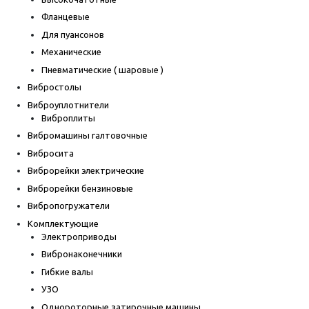
Фланцевые
Для пуансонов
Механические
Пневматические ( шаровые )
Вибростолы
Виброуплотнители
Виброплиты
Вибромашины галтовочные
Вибросита
Виброрейки электрические
Виброрейки бензиновые
Вибропогружатели
Комплектующие
Электроприводы
Вибронаконечники
Гибкие валы
УЗО
Однороторные затирочные машины