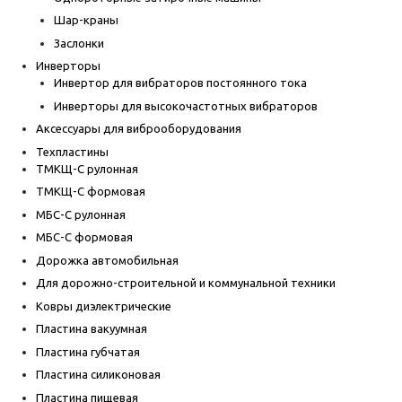
Шар-краны
Заслонки
Инверторы
Инвертор для вибраторов постоянного тока
Инверторы для высокочастотных вибраторов
Аксессуары для виброоборудования
Техпластины
ТМКЩ-С рулонная
ТМКЩ-С формовая
МБС-С рулонная
МБС-С формовая
Дорожка автомобильная
Для дорожно-строительной и коммунальной техники
Ковры диэлектрические
Пластина вакуумная
Пластина губчатая
Пластина силиконовая
Пластина пищевая