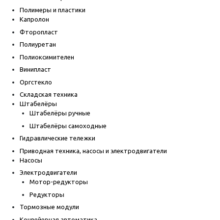
Полимеры и пластики
Капролон
Фторопласт
Полиуретан
Полиоксимителен
Винипласт
Оргстекло
Складская техника
Штабелёры
Штабелёры ручные
Штабелёры самоходные
Гидравлические тележки
Приводная техника, насосы и электродвигатели
Насосы
Электродвигатели
Мотор-редукторы
Редукторы
Тормозные модули
Конвейерная автоматика