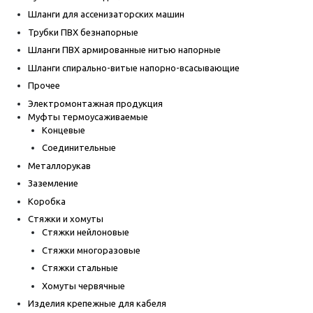
Шланги для ассенизаторских машин
Трубки ПВХ безнапорные
Шланги ПВХ армированные нитью напорные
Шланги спирально-витые напорно-всасывающие
Прочее
Электромонтажная продукция
Муфты термоусаживаемые
Концевые
Соединительные
Металлорукав
Заземление
Коробка
Стяжки и хомуты
Стяжки нейлоновые
Стяжки многоразовые
Стяжки стальные
Хомуты червячные
Изделия крепежные для кабеля