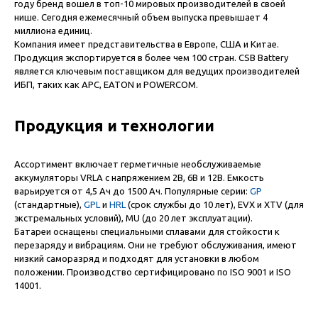
году бренд вошел в топ-10 мировых производителей в своей
нише. Сегодня ежемесячный объем выпуска превышает 4
миллиона единиц.
Компания имеет представительства в Европе, США и Китае.
Продукция экспортируется в более чем 100 стран. CSB Battery
является ключевым поставщиком для ведущих производителей
ИБП, таких как APC, EATON и POWERCOM.
Продукция и технологии
Ассортимент включает герметичные необслуживаемые
аккумуляторы VRLA с напряжением 2В, 6В и 12В. Емкость
варьируется от 4,5 Ач до 1500 Ач. Популярные серии:
GP
(стандартные),
GPL
и
HRL
(срок службы до 10 лет), EVX и XTV (для
экстремальных условий), MU (до 20 лет эксплуатации).
Батареи оснащены специальными сплавами для стойкости к
перезаряду и вибрациям. Они не требуют обслуживания, имеют
низкий саморазряд и подходят для установки в любом
положении. Производство сертифицировано по ISO 9001 и ISO
14001.