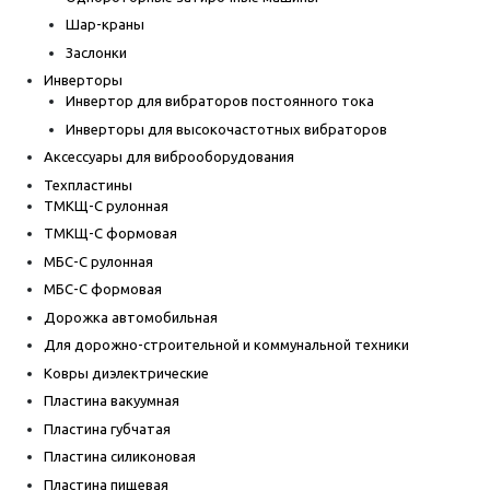
Шар-краны
Заслонки
Инверторы
Инвертор для вибраторов постоянного тока
Инверторы для высокочастотных вибраторов
Аксессуары для виброоборудования
Техпластины
ТМКЩ-С рулонная
ТМКЩ-С формовая
МБС-С рулонная
МБС-С формовая
Дорожка автомобильная
Для дорожно-строительной и коммунальной техники
Ковры диэлектрические
Пластина вакуумная
Пластина губчатая
Пластина силиконовая
Пластина пищевая