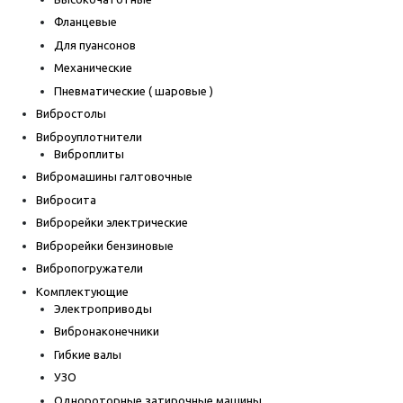
Фланцевые
Для пуансонов
Механические
Пневматические ( шаровые )
Вибростолы
Виброуплотнители
Виброплиты
Вибромашины галтовочные
Вибросита
Виброрейки электрические
Виброрейки бензиновые
Вибропогружатели
Комплектующие
Электроприводы
Вибронаконечники
Гибкие валы
УЗО
Однороторные затирочные машины