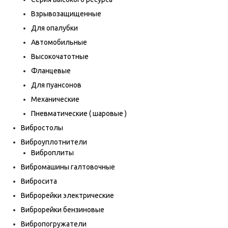
Взрывозащищенные
Для опалубки
Автомобильные
Высокочатотные
Фланцевые
Для пуансонов
Механические
Пневматические ( шаровые )
Вибростолы
Виброуплотнители
Виброплиты
Вибромашины галтовочные
Вибросита
Виброрейки электрические
Виброрейки бензиновые
Вибропогружатели