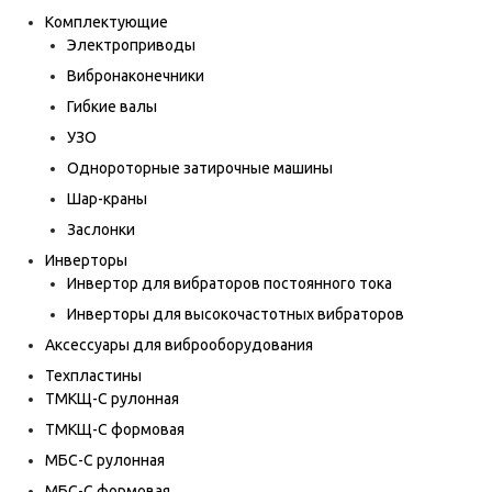
Комплектующие
Электроприводы
Вибронаконечники
Гибкие валы
УЗО
Однороторные затирочные машины
Шар-краны
Заслонки
Инверторы
Инвертор для вибраторов постоянного тока
Инверторы для высокочастотных вибраторов
Аксессуары для виброоборудования
Техпластины
ТМКЩ-С рулонная
ТМКЩ-С формовая
МБС-С рулонная
МБС-С формовая