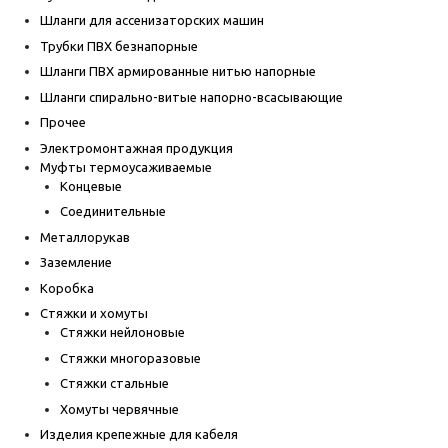
Шланги для ассенизаторских машин
Трубки ПВХ безнапорные
Шланги ПВХ армированные нитью напорные
Шланги спирально-витые напорно-всасывающие
Прочее
Электромонтажная продукция
Муфты термоусаживаемые
Концевые
Соединительные
Металлорукав
Заземление
Коробка
Стяжки и хомуты
Стяжки нейлоновые
Стяжки многоразовые
Стяжки стальные
Хомуты червячные
Изделия крепежные для кабеля