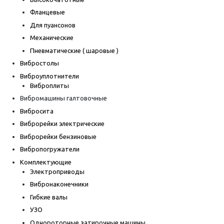
Фланцевые
Для пуансонов
Механические
Пневматические ( шаровые )
Вибростолы
Виброуплотнители
Виброплиты
Вибромашины галтовочные
Вибросита
Виброрейки электрические
Виброрейки бензиновые
Вибропогружатели
Комплектующие
Электроприводы
Вибронаконечники
Гибкие валы
УЗО
Однороторные затирочные машины