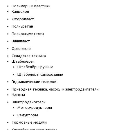
Полимеры и пластики
Капролон
Фторопласт
Полиуретан
Полиоксимителен
Винипласт
Оргстекло
Складская техника
Штабелёры
Штабелёры ручные
Штабелёры самоходные
Гидравлические тележки
Приводная техника, насосы и электродвигатели
Насосы
Электродвигатели
Мотор-редукторы
Редукторы
Тормозные модули
Конвейерная автоматика