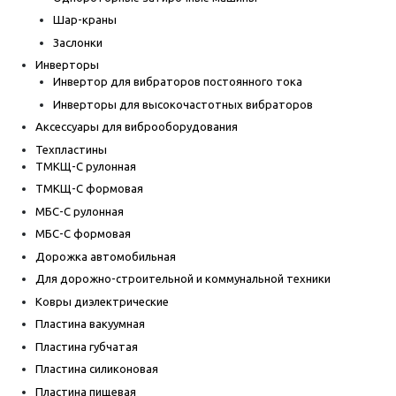
Шар-краны
Заслонки
Инверторы
Инвертор для вибраторов постоянного тока
Инверторы для высокочастотных вибраторов
Аксессуары для виброоборудования
Техпластины
ТМКЩ-С рулонная
ТМКЩ-С формовая
МБС-С рулонная
МБС-С формовая
Дорожка автомобильная
Для дорожно-строительной и коммунальной техники
Ковры диэлектрические
Пластина вакуумная
Пластина губчатая
Пластина силиконовая
Пластина пищевая