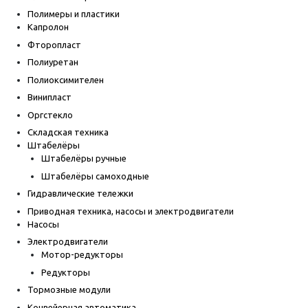
Полимеры и пластики
Капролон
Фторопласт
Полиуретан
Полиоксимителен
Винипласт
Оргстекло
Складская техника
Штабелёры
Штабелёры ручные
Штабелёры самоходные
Гидравлические тележки
Приводная техника, насосы и электродвигатели
Насосы
Электродвигатели
Мотор-редукторы
Редукторы
Тормозные модули
Конвейерная автоматика