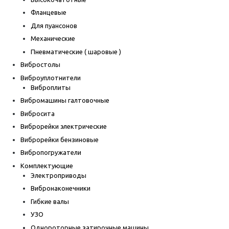
Фланцевые
Для пуансонов
Механические
Пневматические ( шаровые )
Вибростолы
Виброуплотнители
Виброплиты
Вибромашины галтовочные
Вибросита
Виброрейки электрические
Виброрейки бензиновые
Вибропогружатели
Комплектующие
Электроприводы
Вибронаконечники
Гибкие валы
УЗО
Однороторные затирочные машины