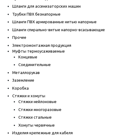
Шланги для ассенизаторских машин
Трубки ПВХ безнапорные
Шланги ПВХ армированные нитью напорные
Шланги спирально-витые напорно-всасывающие
Прочее
Электромонтажная продукция
Муфты термоусаживаемые
Концевые
Соединительные
Металлорукав
Заземление
Коробка
Стяжки и хомуты
Стяжки нейлоновые
Стяжки многоразовые
Стяжки стальные
Хомуты червячные
Изделия крепежные для кабеля