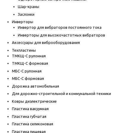
Шар-краны
Заслонки
Инверторы
Инвертор для вибраторов постоянного тока
Инверторы для высокочастотных вибраторов
Аксессуары для виброоборудования
Техпластины
ТМКЩ-С рулонная
ТМКЩ-С формовая
МБС-С рулонная
МБС-С формовая
Дорожка автомобильная
Для дорожно-строительной и коммунальной техники
Ковры диэлектрические
Пластина вакуумная
Пластина губчатая
Пластина силиконовая
Пластина пищевая