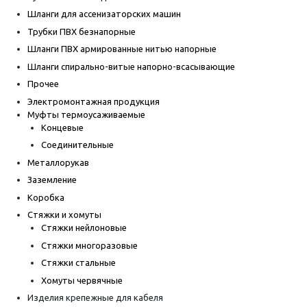
Шланги для ассенизаторских машин
Трубки ПВХ безнапорные
Шланги ПВХ армированные нитью напорные
Шланги спирально-витые напорно-всасывающие
Прочее
Электромонтажная продукция
Муфты термоусаживаемые
Концевые
Соединительные
Металлорукав
Заземление
Коробка
Стяжки и хомуты
Стяжки нейлоновые
Стяжки многоразовые
Стяжки стальные
Хомуты червячные
Изделия крепежные для кабеля