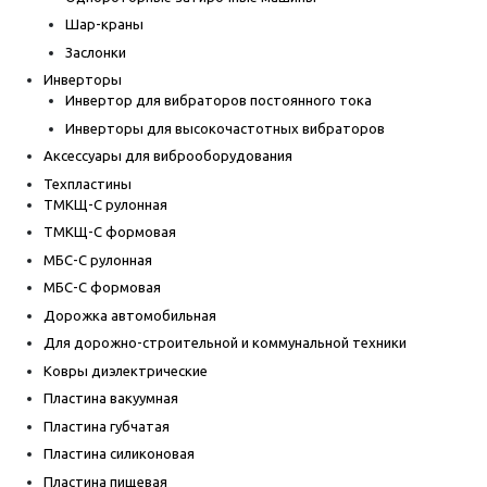
Шар-краны
Заслонки
Инверторы
Инвертор для вибраторов постоянного тока
Инверторы для высокочастотных вибраторов
Аксессуары для виброоборудования
Техпластины
ТМКЩ-С рулонная
ТМКЩ-С формовая
МБС-С рулонная
МБС-С формовая
Дорожка автомобильная
Для дорожно-строительной и коммунальной техники
Ковры диэлектрические
Пластина вакуумная
Пластина губчатая
Пластина силиконовая
Пластина пищевая