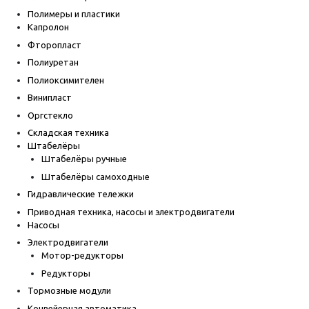
Полимеры и пластики
Капролон
Фторопласт
Полиуретан
Полиоксимителен
Винипласт
Оргстекло
Складская техника
Штабелёры
Штабелёры ручные
Штабелёры самоходные
Гидравлические тележки
Приводная техника, насосы и электродвигатели
Насосы
Электродвигатели
Мотор-редукторы
Редукторы
Тормозные модули
Конвейерная автоматика