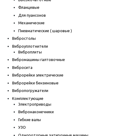
Фланцевые
Для пуансонов
Механические
Пневматические ( шаровые )
Вибростолы
Виброуплотнители
Виброплиты
Вибромашины галтовочные
Вибросита
Виброрейки электрические
Виброрейки бензиновые
Вибропогружатели
Комплектующие
Электроприводы
Вибронаконечники
Гибкие валы
УЗО
Однороторные затирочные машины