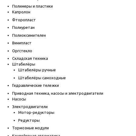
Полимеры и пластики
Капролон
Фторопласт
Полиуретан
Полиоксимителен
Винипласт
Оргстекло
Складская техника
Штабелёры
Штабелёры ручные
Штабелёры самоходные
Гидравлические тележки
Приводная техника, насосы и электродвигатели
Насосы
Электродвигатели
Мотор-редукторы
Редукторы
Тормозные модули
Конвейерная автоматика