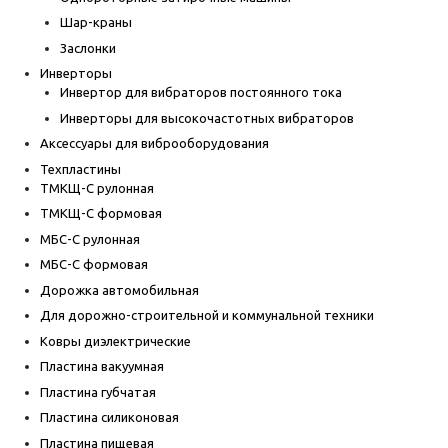
Шар-краны
Заслонки
Инверторы
Инвертор для вибраторов постоянного тока
Инверторы для высокочастотных вибраторов
Аксессуары для виброоборудования
Техпластины
ТМКЩ-С рулонная
ТМКЩ-С формовая
МБС-С рулонная
МБС-С формовая
Дорожка автомобильная
Для дорожно-строительной и коммунальной техники
Ковры диэлектрические
Пластина вакуумная
Пластина губчатая
Пластина силиконовая
Пластина пищевая