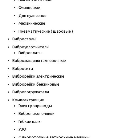
Фланцевые
Для пуансонов
Механические
Пневматические ( шаровые )
Вибростолы
Виброуплотнители
Виброплиты
Вибромашины галтовочные
Вибросита
Виброрейки электрические
Виброрейки бензиновые
Вибропогружатели
Комплектующие
Электроприводы
Вибронаконечники
Гибкие валы
УЗО
Однороторные затирочные машины