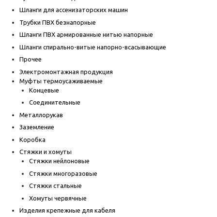
Шланги для ассенизаторских машин
Трубки ПВХ безнапорные
Шланги ПВХ армированные нитью напорные
Шланги спирально-витые напорно-всасывающие
Прочее
Электромонтажная продукция
Муфты термоусаживаемые
Концевые
Соединительные
Металлорукав
Заземление
Коробка
Стяжки и хомуты
Стяжки нейлоновые
Стяжки многоразовые
Стяжки стальные
Хомуты червячные
Изделия крепежные для кабеля