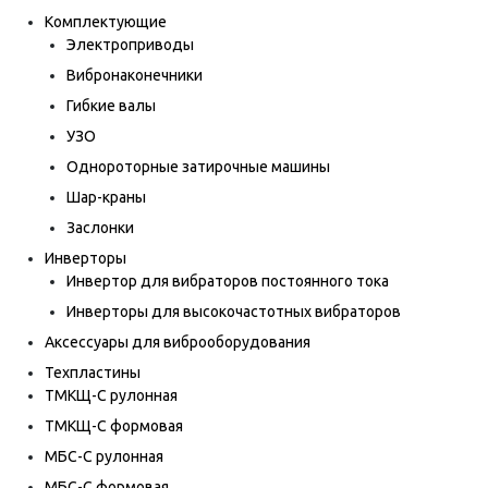
Комплектующие
Электроприводы
Вибронаконечники
Гибкие валы
УЗО
Однороторные затирочные машины
Шар-краны
Заслонки
Инверторы
Инвертор для вибраторов постоянного тока
Инверторы для высокочастотных вибраторов
Аксессуары для виброоборудования
Техпластины
ТМКЩ-С рулонная
ТМКЩ-С формовая
МБС-С рулонная
МБС-С формовая