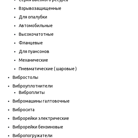
Взрывозащищенные
Для опалубки
Автомобильные
Высокочатотные
Фланцевые
Для пуансонов
Механические
Пневматические ( шаровые )
Вибростолы
Виброуплотнители
Виброплиты
Вибромашины галтовочные
Вибросита
Виброрейки электрические
Виброрейки бензиновые
Вибропогружатели