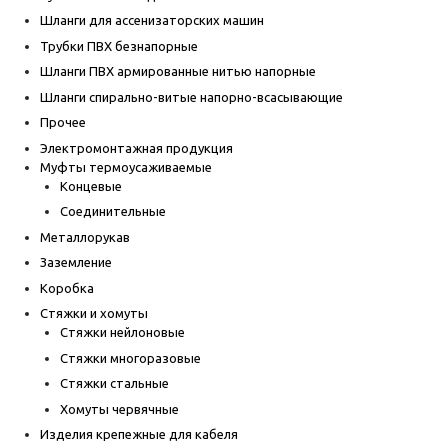
Шланги для ассенизаторских машин
Трубки ПВХ безнапорные
Шланги ПВХ армированные нитью напорные
Шланги спирально-витые напорно-всасывающие
Прочее
Электромонтажная продукция
Муфты термоусаживаемые
Концевые
Соединительные
Металлорукав
Заземление
Коробка
Стяжки и хомуты
Стяжки нейлоновые
Стяжки многоразовые
Стяжки стальные
Хомуты червячные
Изделия крепежные для кабеля