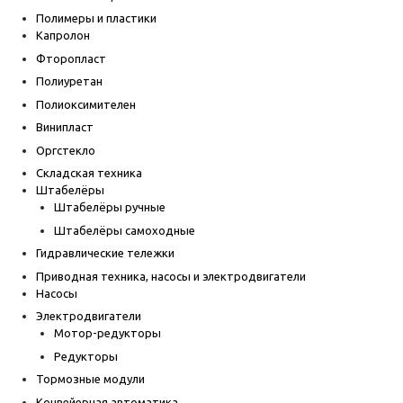
Полимеры и пластики
Капролон
Фторопласт
Полиуретан
Полиоксимителен
Винипласт
Оргстекло
Складская техника
Штабелёры
Штабелёры ручные
Штабелёры самоходные
Гидравлические тележки
Приводная техника, насосы и электродвигатели
Насосы
Электродвигатели
Мотор-редукторы
Редукторы
Тормозные модули
Конвейерная автоматика