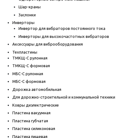
Шар-краны
Заслонки
Инверторы
Инвертор для вибраторов постоянного тока
Инверторы для высокочастотных вибраторов
Аксессуары для виброоборудования
Техпластины
ТМКЩ-С рулонная
ТМКЩ-С формовая
МБС-С рулонная
МБС-С формовая
Дорожка автомобильная
Для дорожно-строительной и коммунальной техники
Ковры диэлектрические
Пластина вакуумная
Пластина губчатая
Пластина силиконовая
Пластина пищевая