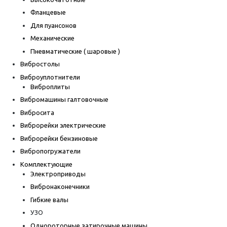
Фланцевые
Для пуансонов
Механические
Пневматические ( шаровые )
Вибростолы
Виброуплотнители
Виброплиты
Вибромашины галтовочные
Вибросита
Виброрейки электрические
Виброрейки бензиновые
Вибропогружатели
Комплектующие
Электроприводы
Вибронаконечники
Гибкие валы
УЗО
Однороторные затирочные машины