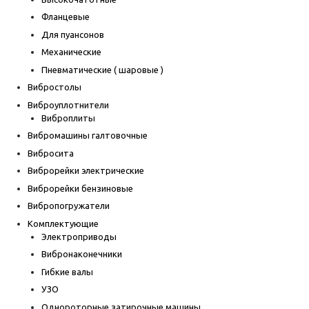
Фланцевые
Для пуансонов
Механические
Пневматические ( шаровые )
Вибростолы
Виброуплотнители
Виброплиты
Вибромашины галтовочные
Вибросита
Виброрейки электрические
Виброрейки бензиновые
Вибропогружатели
Комплектующие
Электроприводы
Вибронаконечники
Гибкие валы
УЗО
Однороторные затирочные машины