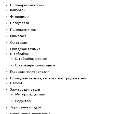
Полимеры и пластики
Капролон
Фторопласт
Полиуретан
Полиоксимителен
Винипласт
Оргстекло
Складская техника
Штабелёры
Штабелёры ручные
Штабелёры самоходные
Гидравлические тележки
Приводная техника, насосы и электродвигатели
Насосы
Электродвигатели
Мотор-редукторы
Редукторы
Тормозные модули
Конвейерная автоматика