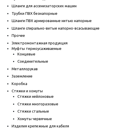
Шланги для ассенизаторских машин
Трубки ПВХ безнапорные
Шланги ПВХ армированные нитью напорные
Шланги спирально-витые напорно-всасывающие
Прочее
Электромонтажная продукция
Муфты термоусаживаемые
Концевые
Соединительные
Металлорукав
Заземление
Коробка
Стяжки и хомуты
Стяжки нейлоновые
Стяжки многоразовые
Стяжки стальные
Хомуты червячные
Изделия крепежные для кабеля