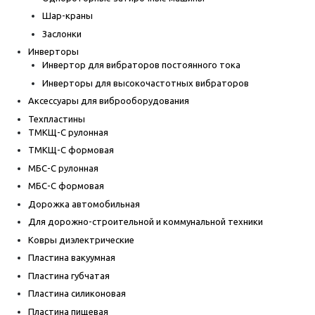
Шар-краны
Заслонки
Инверторы
Инвертор для вибраторов постоянного тока
Инверторы для высокочастотных вибраторов
Аксессуары для виброоборудования
Техпластины
ТМКЩ-С рулонная
ТМКЩ-С формовая
МБС-С рулонная
МБС-С формовая
Дорожка автомобильная
Для дорожно-строительной и коммунальной техники
Ковры диэлектрические
Пластина вакуумная
Пластина губчатая
Пластина силиконовая
Пластина пищевая