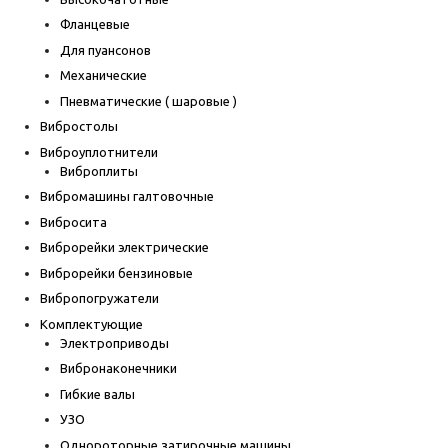
Фланцевые
Для пуансонов
Механические
Пневматические ( шаровые )
Вибростолы
Виброуплотнители
Виброплиты
Вибромашины галтовочные
Вибросита
Виброрейки электрические
Виброрейки бензиновые
Вибропогружатели
Комплектующие
Электроприводы
Вибронаконечники
Гибкие валы
УЗО
Однороторные затирочные машины