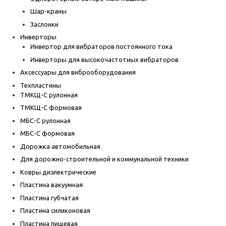
Шар-краны
Заслонки
Инверторы
Инвертор для вибраторов постоянного тока
Инверторы для высокочастотных вибраторов
Аксессуары для виброоборудования
Техпластины
ТМКЩ-С рулонная
ТМКЩ-С формовая
МБС-С рулонная
МБС-С формовая
Дорожка автомобильная
Для дорожно-строительной и коммунальной техники
Ковры диэлектрические
Пластина вакуумная
Пластина губчатая
Пластина силиконовая
Пластина пищевая