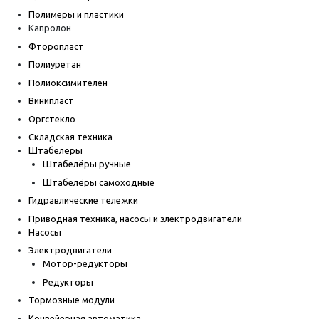
Полимеры и пластики
Капролон
Фторопласт
Полиуретан
Полиоксимителен
Винипласт
Оргстекло
Складская техника
Штабелёры
Штабелёры ручные
Штабелёры самоходные
Гидравлические тележки
Приводная техника, насосы и электродвигатели
Насосы
Электродвигатели
Мотор-редукторы
Редукторы
Тормозные модули
Конвейерная автоматика