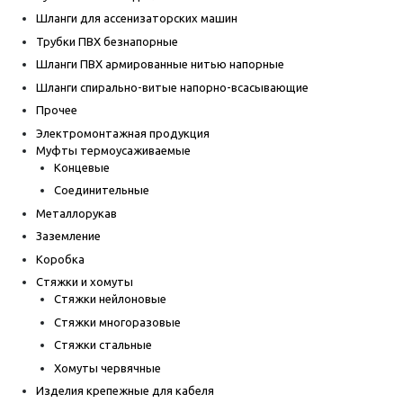
Шланги для ассенизаторских машин
Трубки ПВХ безнапорные
Шланги ПВХ армированные нитью напорные
Шланги спирально-витые напорно-всасывающие
Прочее
Электромонтажная продукция
Муфты термоусаживаемые
Концевые
Соединительные
Металлорукав
Заземление
Коробка
Стяжки и хомуты
Стяжки нейлоновые
Стяжки многоразовые
Стяжки стальные
Хомуты червячные
Изделия крепежные для кабеля