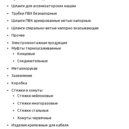
Шланги для ассенизаторских машин
Трубки ПВХ безнапорные
Шланги ПВХ армированные нитью напорные
Шланги спирально-витые напорно-всасывающие
Прочее
Электромонтажная продукция
Муфты термоусаживаемые
Концевые
Соединительные
Металлорукав
Заземление
Коробка
Стяжки и хомуты
Стяжки нейлоновые
Стяжки многоразовые
Стяжки стальные
Хомуты червячные
Изделия крепежные для кабеля