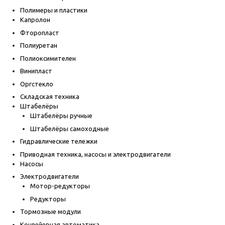
Полимеры и пластики
Капролон
Фторопласт
Полиуретан
Полиоксимителен
Винипласт
Оргстекло
Складская техника
Штабелёры
Штабелёры ручные
Штабелёры самоходные
Гидравлические тележки
Приводная техника, насосы и электродвигатели
Насосы
Электродвигатели
Мотор-редукторы
Редукторы
Тормозные модули
Конвейерная автоматика