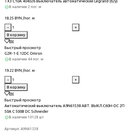
TX3 C10A 404026 Выключатель автоматический Legrand (б/у)
В наличии
2 пог. м
18.25 BYN /пог. м
−
+
В корзину
Быстрый просмотр
G2R-1-E 12DC Omron
В наличии
44 пог. м
19.22 BYN /пог. м
−
+
В корзину
Быстрый просмотр
Автоматический выключатель A9N61538 АВТ. ВЫКЛ.C60H-DC 2П
50А C 500В DC Schneider
В наличии
10128 шт
Артикул:
A9N61538