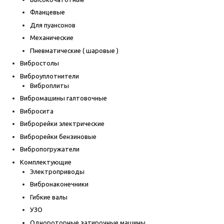
Фланцевые
Для пуансонов
Механические
Пневматические ( шаровые )
Вибростолы
Виброуплотнители
Виброплиты
Вибромашины галтовочные
Вибросита
Виброрейки электрические
Виброрейки бензиновые
Вибропогружатели
Комплектующие
Электроприводы
Вибронаконечники
Гибкие валы
УЗО
Однороторные затирочные машины