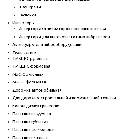
Шар-краны
Заслонки
Инверторы
Инвертор для вибраторов постоянного тока
Инверторы для высокочастотных вибраторов
Аксессуары для виброоборудования
Техпластины
ТМКЩ-С рулонная
ТМКЩ-С формовая
МБС-С рулонная
МБС-С формовая
Дорожка автомобильная
Для дорожно-строительной и коммунальной техники
Ковры диэлектрические
Пластина вакуумная
Пластина губчатая
Пластина силиконовая
Пластина пищевая