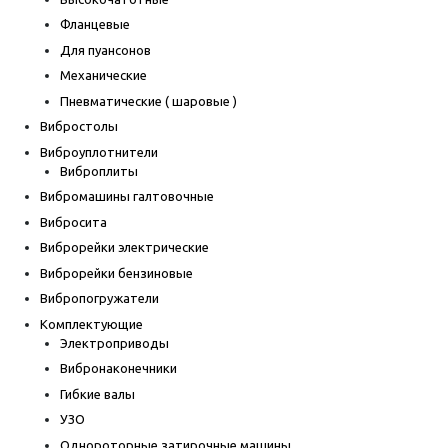
Фланцевые
Для пуансонов
Механические
Пневматические ( шаровые )
Вибростолы
Виброуплотнители
Виброплиты
Вибромашины галтовочные
Вибросита
Виброрейки электрические
Виброрейки бензиновые
Вибропогружатели
Комплектующие
Электроприводы
Вибронаконечники
Гибкие валы
УЗО
Однороторные затирочные машины