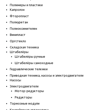
Полимеры и пластики
Капролон
Фторопласт
Полиуретан
Полиоксимителен
Винипласт
Оргстекло
Складская техника
Штабелёры
Штабелёры ручные
Штабелёры самоходные
Гидравлические тележки
Приводная техника, насосы и электродвигатели
Насосы
Электродвигатели
Мотор-редукторы
Редукторы
Тормозные модули
Конвейерная автоматика