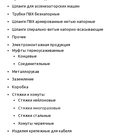
Шланги для ассенизаторских машин
Трубки ПВХ безнапорные
Шланги ПВХ армированные нитью напорные
Шланги спирально-витые напорно-всасывающие
Прочее
Электромонтажная продукция
Муфты термоусаживаемые
Концевые
Соединительные
Металлорукав
Заземление
Коробка
Стяжки и хомуты
Стяжки нейлоновые
Стяжки многоразовые
Стяжки стальные
Хомуты червячные
Изделия крепежные для кабеля