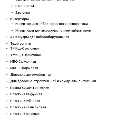
Шар-краны
Заслонки
Инверторы
Инвертор для вибраторов постоянного тока
Инверторы для высокочастотных вибраторов
Аксессуары для виброоборудования
Техпластины
ТМКЩ-С рулонная
ТМКЩ-С формовая
МБС-С рулонная
МБС-С формовая
Дорожка автомобильная
Для дорожно-строительной и коммунальной техники
Ковры диэлектрические
Пластина вакуумная
Пластина губчатая
Пластина силиконовая
Пластина пищевая