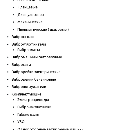
Фланцевые
Для пуансонов
Механические
Пневматические ( шаровые )
Вибростолы
Виброуплотнители
Виброплиты
Вибромашины галтовочные
Вибросита
Виброрейки электрические
Виброрейки бензиновые
Вибропогружатели
Комплектующие
Электроприводы
Вибронаконечники
Гибкие валы
УЗО
Однороторные затирочные машины