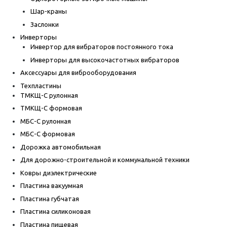
Шар-краны
Заслонки
Инверторы
Инвертор для вибраторов постоянного тока
Инверторы для высокочастотных вибраторов
Аксессуары для виброоборудования
Техпластины
ТМКЩ-С рулонная
ТМКЩ-С формовая
МБС-С рулонная
МБС-С формовая
Дорожка автомобильная
Для дорожно-строительной и коммунальной техники
Ковры диэлектрические
Пластина вакуумная
Пластина губчатая
Пластина силиконовая
Пластина пищевая