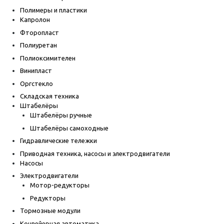
Полимеры и пластики
Капролон
Фторопласт
Полиуретан
Полиоксимителен
Винипласт
Оргстекло
Складская техника
Штабелёры
Штабелёры ручные
Штабелёры самоходные
Гидравлические тележки
Приводная техника, насосы и электродвигатели
Насосы
Электродвигатели
Мотор-редукторы
Редукторы
Тормозные модули
Конвейерная автоматика