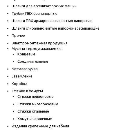
Шланги для ассенизаторских машин
Трубки ПВХ безнапорные
Шланги ПВХ армированные нитью напорные
Шланги спирально-витые напорно-всасывающие
Прочее
Электромонтажная продукция
Муфты термоусаживаемые
Концевые
Соединительные
Металлорукав
Заземление
Коробка
Стяжки и хомуты
Стяжки нейлоновые
Стяжки многоразовые
Стяжки стальные
Хомуты червячные
Изделия крепежные для кабеля