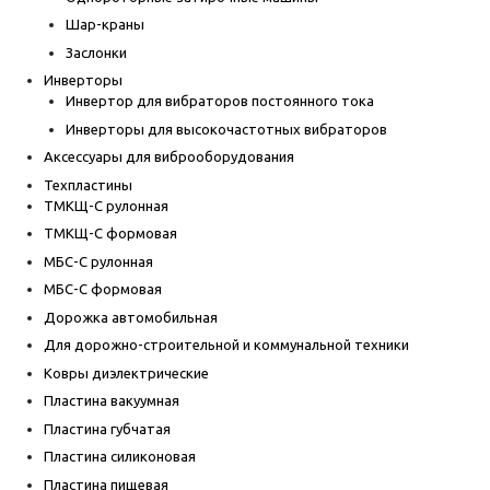
Шар-краны
Заслонки
Инверторы
Инвертор для вибраторов постоянного тока
Инверторы для высокочастотных вибраторов
Аксессуары для виброоборудования
Техпластины
ТМКЩ-С рулонная
ТМКЩ-С формовая
МБС-С рулонная
МБС-С формовая
Дорожка автомобильная
Для дорожно-строительной и коммунальной техники
Ковры диэлектрические
Пластина вакуумная
Пластина губчатая
Пластина силиконовая
Пластина пищевая