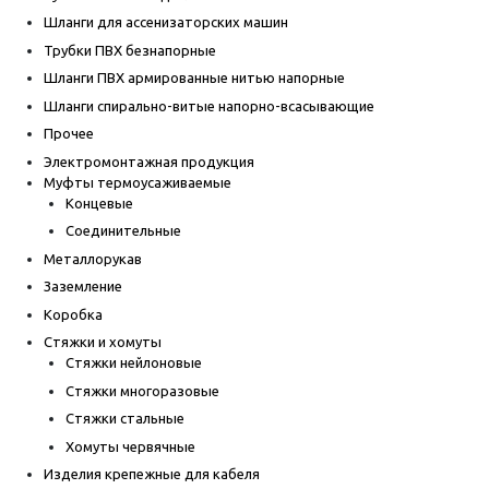
Шланги для ассенизаторских машин
Трубки ПВХ безнапорные
Шланги ПВХ армированные нитью напорные
Шланги спирально-витые напорно-всасывающие
Прочее
Электромонтажная продукция
Муфты термоусаживаемые
Концевые
Соединительные
Металлорукав
Заземление
Коробка
Стяжки и хомуты
Стяжки нейлоновые
Стяжки многоразовые
Стяжки стальные
Хомуты червячные
Изделия крепежные для кабеля