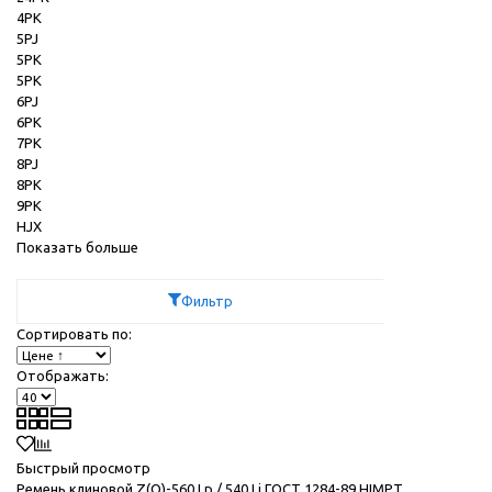
4PK
5PJ
5PK
5PК
6PJ
6PK
7PK
8PJ
8PK
9PK
HJX
Показать больше
Фильтр
Сортировать по:
Отображать:
Быстрый просмотр
Ремень клиновой Z(O)-560 Lp / 540 Li ГОСТ 1284-89 HIMPT