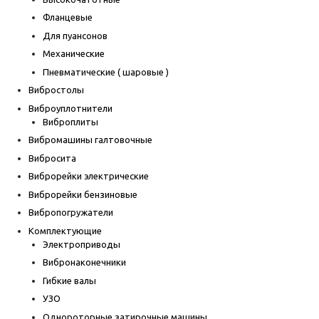
Фланцевые
Для пуансонов
Механические
Пневматические ( шаровые )
Вибростолы
Виброуплотнители
Виброплиты
Вибромашины галтовочные
Вибросита
Виброрейки электрические
Виброрейки бензиновые
Вибропогружатели
Комплектующие
Электроприводы
Вибронаконечники
Гибкие валы
УЗО
Однороторные затирочные машины