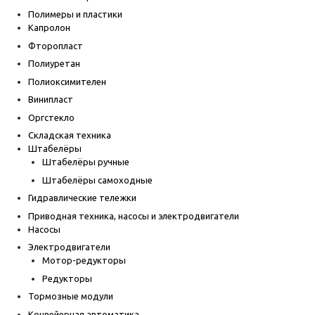
Полимеры и пластики
Капролон
Фторопласт
Полиуретан
Полиоксимителен
Винипласт
Оргстекло
Складская техника
Штабелёры
Штабелёры ручные
Штабелёры самоходные
Гидравлические тележки
Приводная техника, насосы и электродвигатели
Насосы
Электродвигатели
Мотор-редукторы
Редукторы
Тормозные модули
Конвейерная автоматика