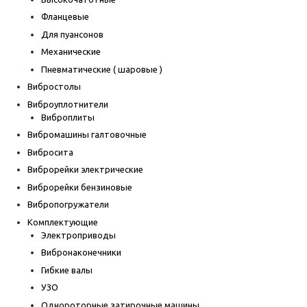
Фланцевые
Для пуансонов
Механические
Пневматические ( шаровые )
Вибростолы
Виброуплотнители
Виброплиты
Вибромашины галтовочные
Вибросита
Виброрейки электрические
Виброрейки бензиновые
Вибропогружатели
Комплектующие
Электроприводы
Вибронаконечники
Гибкие валы
УЗО
Однороторные затирочные машины