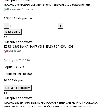
1SCA022764R2920 Выключатель нагрузки ABB (с хранения)
В наличии
1 пог. м
1 990.84 BYN /пог. м
−
+
В корзину
Быстрый просмотр
EZ9S16363 ВЫКЛ. НАГРУЗКИ EASY9 3П 63А 400В
Под заказ
Артикул:
EZ9S16363
Серия
: EASY 9
Напряжение, В
: 400
70.90 BYN /шт
Цена по запросу
Быстрый просмотр
1SCA022835R1650 ВЫКЛ. НАГРУЗКИ РЕВЕРСИВНЫЙ OT400E03CP,