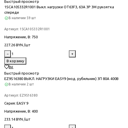
Быстрый просмотр
1SCA105332R1001 Выкл. нагрузки OT63F3, 63A 3P 3M рукоятка
спереди
В наличии
59 шт
Артикул:
1SCA105332R1001
Напряжение, В
: 750
227.26 BYN /шт
−
+
В корзину
Быстрый просмотр
EZ9S16380 ВЫКЛ. НАГРУЗКИ EASY9 (мод. рубильник) 3П 80А 400В
В наличии
2 шт
Артикул:
EZ9S16380
Серия
: EASY 9
Напряжение, В
: 400
233.14 BYN /шт