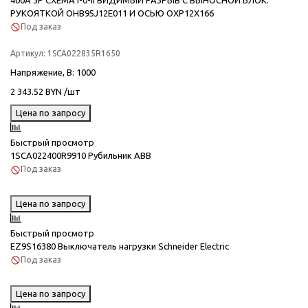
400A 3P СХЕМА I-0-II ВИДИМЫЙ РАЗРЫВ C ВЫНОСНОЙ БЛОК.
РУКОЯТКОЙ OHB95J12E011 И ОСЬЮ OXP12X166
Под заказ
Артикул:
1SCA022835R1650
Напряжение, В
: 1000
2 343.52 BYN /шт
Цена по запросу
Быстрый просмотр
1SCA022400R9910 Рубильник ABB
Под заказ
Цена по запросу
Быстрый просмотр
EZ9S16380 Выключатель нагрузки Schneider Electric
Под заказ
Цена по запросу