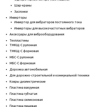
Шар-краны
Заслонки
Инверторы
Инвертор для вибраторов постоянного тока
Инверторы для высокочастотных вибраторов
Аксессуары для виброоборудования
Техпластины
ТМКЩ-С рулонная
ТМКЩ-С формовая
МБС-С рулонная
МБС-С формовая
Дорожка автомобильная
Для дорожно-строительной и коммунальной техники
Ковры диэлектрические
Пластина вакуумная
Пластина губчатая
Пластина силиконовая
Пластина пищевая