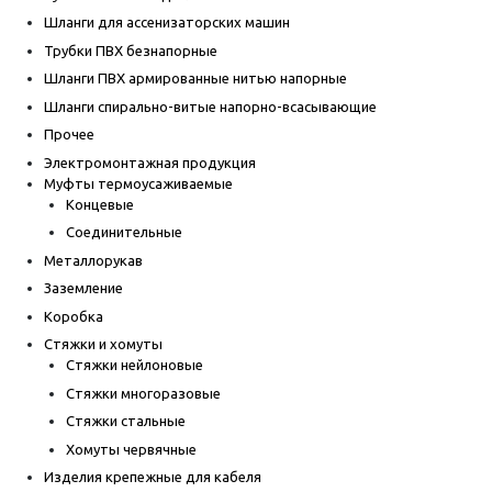
Шланги для ассенизаторских машин
Трубки ПВХ безнапорные
Шланги ПВХ армированные нитью напорные
Шланги спирально-витые напорно-всасывающие
Прочее
Электромонтажная продукция
Муфты термоусаживаемые
Концевые
Соединительные
Металлорукав
Заземление
Коробка
Стяжки и хомуты
Стяжки нейлоновые
Стяжки многоразовые
Стяжки стальные
Хомуты червячные
Изделия крепежные для кабеля