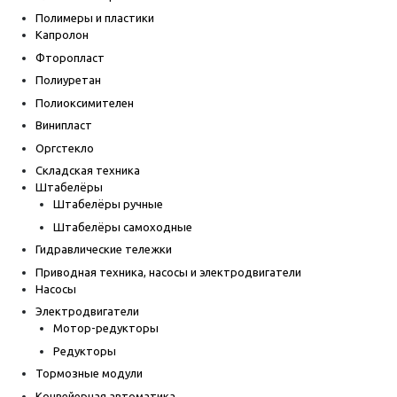
Полимеры и пластики
Капролон
Фторопласт
Полиуретан
Полиоксимителен
Винипласт
Оргстекло
Складская техника
Штабелёры
Штабелёры ручные
Штабелёры самоходные
Гидравлические тележки
Приводная техника, насосы и электродвигатели
Насосы
Электродвигатели
Мотор-редукторы
Редукторы
Тормозные модули
Конвейерная автоматика