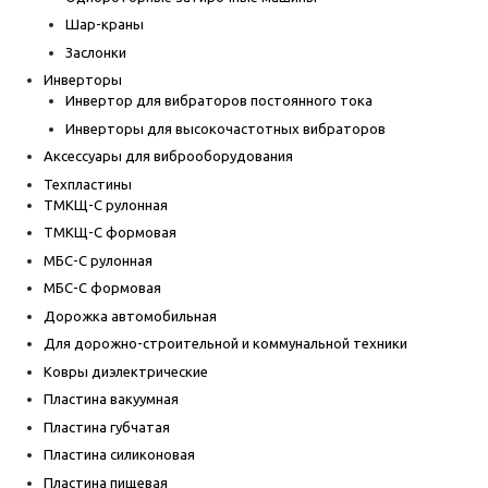
Шар-краны
Заслонки
Инверторы
Инвертор для вибраторов постоянного тока
Инверторы для высокочастотных вибраторов
Аксессуары для виброоборудования
Техпластины
ТМКЩ-С рулонная
ТМКЩ-С формовая
МБС-С рулонная
МБС-С формовая
Дорожка автомобильная
Для дорожно-строительной и коммунальной техники
Ковры диэлектрические
Пластина вакуумная
Пластина губчатая
Пластина силиконовая
Пластина пищевая