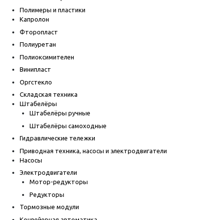
Полимеры и пластики
Капролон
Фторопласт
Полиуретан
Полиоксимителен
Винипласт
Оргстекло
Складская техника
Штабелёры
Штабелёры ручные
Штабелёры самоходные
Гидравлические тележки
Приводная техника, насосы и электродвигатели
Насосы
Электродвигатели
Мотор-редукторы
Редукторы
Тормозные модули
Конвейерная автоматика