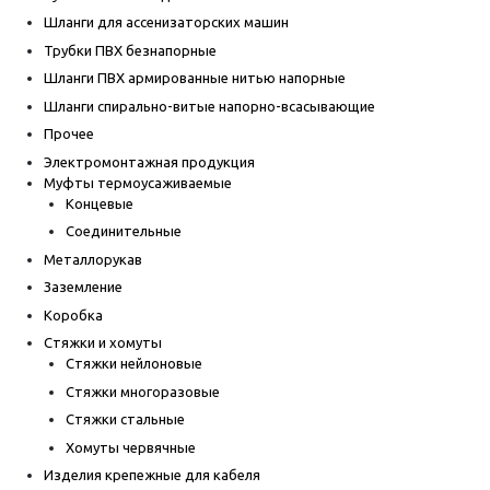
Шланги для ассенизаторских машин
Трубки ПВХ безнапорные
Шланги ПВХ армированные нитью напорные
Шланги спирально-витые напорно-всасывающие
Прочее
Электромонтажная продукция
Муфты термоусаживаемые
Концевые
Соединительные
Металлорукав
Заземление
Коробка
Стяжки и хомуты
Стяжки нейлоновые
Стяжки многоразовые
Стяжки стальные
Хомуты червячные
Изделия крепежные для кабеля