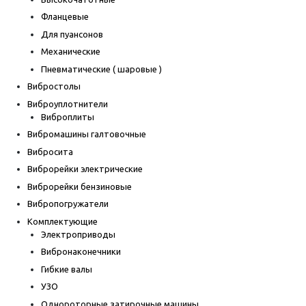
Фланцевые
Для пуансонов
Механические
Пневматические ( шаровые )
Вибростолы
Виброуплотнители
Виброплиты
Вибромашины галтовочные
Вибросита
Виброрейки электрические
Виброрейки бензиновые
Вибропогружатели
Комплектующие
Электроприводы
Вибронаконечники
Гибкие валы
УЗО
Однороторные затирочные машины