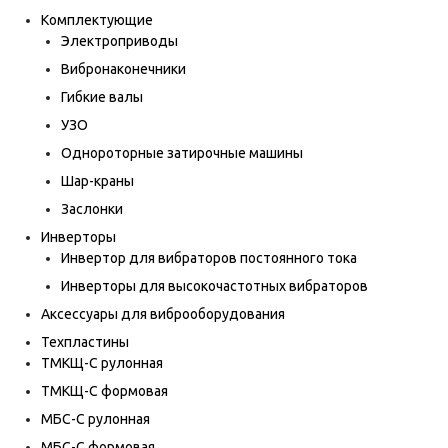
Комплектующие
Электроприводы
Вибронаконечники
Гибкие валы
УЗО
Однороторные затирочные машины
Шар-краны
Заслонки
Инверторы
Инвертор для вибраторов постоянного тока
Инверторы для высокочастотных вибраторов
Аксессуары для виброоборудования
Техпластины
ТМКЩ-С рулонная
ТМКЩ-С формовая
МБС-С рулонная
МБС-С формовая