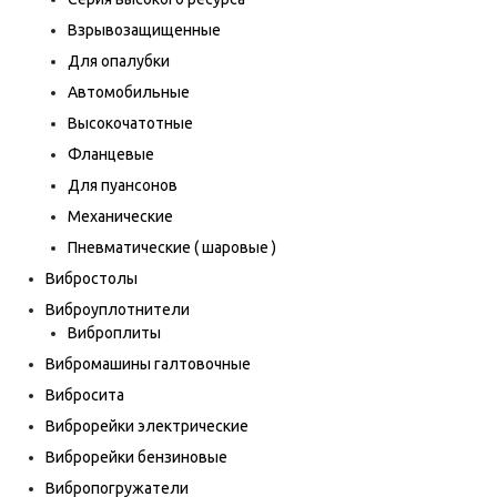
Взрывозащищенные
Для опалубки
Автомобильные
Высокочатотные
Фланцевые
Для пуансонов
Механические
Пневматические ( шаровые )
Вибростолы
Виброуплотнители
Виброплиты
Вибромашины галтовочные
Вибросита
Виброрейки электрические
Виброрейки бензиновые
Вибропогружатели