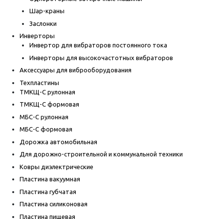
Шар-краны
Заслонки
Инверторы
Инвертор для вибраторов постоянного тока
Инверторы для высокочастотных вибраторов
Аксессуары для виброоборудования
Техпластины
ТМКЩ-С рулонная
ТМКЩ-С формовая
МБС-С рулонная
МБС-С формовая
Дорожка автомобильная
Для дорожно-строительной и коммунальной техники
Ковры диэлектрические
Пластина вакуумная
Пластина губчатая
Пластина силиконовая
Пластина пищевая