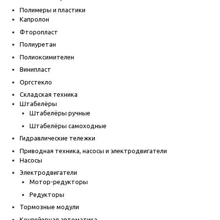
Полимеры и пластики
Капролон
Фторопласт
Полиуретан
Полиоксимителен
Винипласт
Оргстекло
Складская техника
Штабелёры
Штабелёры ручные
Штабелёры самоходные
Гидравлические тележки
Приводная техника, насосы и электродвигатели
Насосы
Электродвигатели
Мотор-редукторы
Редукторы
Тормозные модули
Конвейерная автоматика