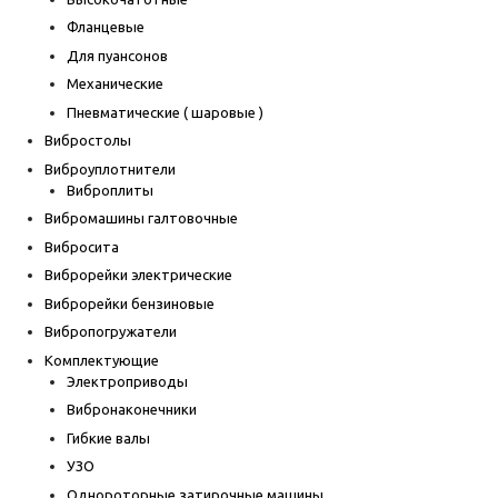
Фланцевые
Для пуансонов
Механические
Пневматические ( шаровые )
Вибростолы
Виброуплотнители
Виброплиты
Вибромашины галтовочные
Вибросита
Виброрейки электрические
Виброрейки бензиновые
Вибропогружатели
Комплектующие
Электроприводы
Вибронаконечники
Гибкие валы
УЗО
Однороторные затирочные машины