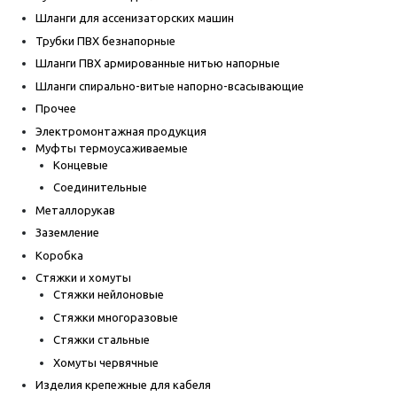
Шланги для ассенизаторских машин
Трубки ПВХ безнапорные
Шланги ПВХ армированные нитью напорные
Шланги спирально-витые напорно-всасывающие
Прочее
Электромонтажная продукция
Муфты термоусаживаемые
Концевые
Соединительные
Металлорукав
Заземление
Коробка
Стяжки и хомуты
Стяжки нейлоновые
Стяжки многоразовые
Стяжки стальные
Хомуты червячные
Изделия крепежные для кабеля