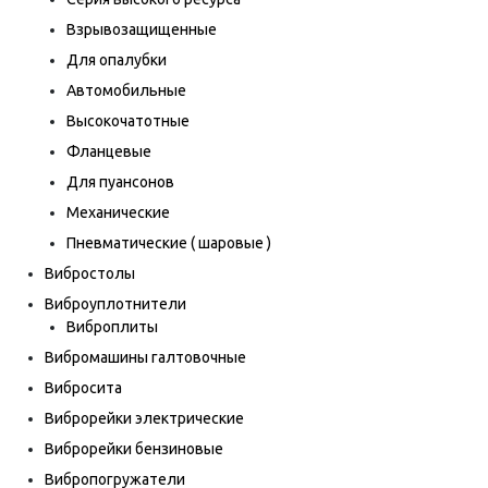
Взрывозащищенные
Для опалубки
Автомобильные
Высокочатотные
Фланцевые
Для пуансонов
Механические
Пневматические ( шаровые )
Вибростолы
Виброуплотнители
Виброплиты
Вибромашины галтовочные
Вибросита
Виброрейки электрические
Виброрейки бензиновые
Вибропогружатели