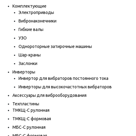
Комплектующие
Электроприводы
Вибронаконечники
Гибкие валы
УЗО
Однороторные затирочные машины
Шар-краны
Заслонки
Инверторы
Инвертор для вибраторов постоянного тока
Инверторы для высокочастотных вибраторов
Аксессуары для виброоборудования
Техпластины
ТМКЩ-С рулонная
ТМКЩ-С формовая
МБС-С рулонная
МБС-С формовая