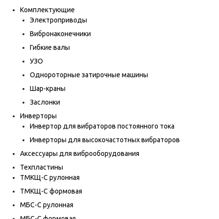
Комплектующие
Электроприводы
Вибронаконечники
Гибкие валы
УЗО
Однороторные затирочные машины
Шар-краны
Заслонки
Инверторы
Инвертор для вибраторов постоянного тока
Инверторы для высокочастотных вибраторов
Аксессуары для виброоборудования
Техпластины
ТМКЩ-С рулонная
ТМКЩ-С формовая
МБС-С рулонная
МБС-С формовая