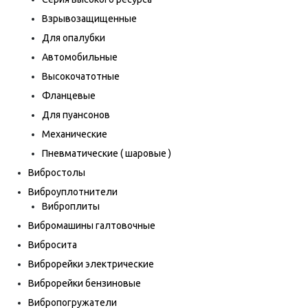
Взрывозащищенные
Для опалубки
Автомобильные
Высокочатотные
Фланцевые
Для пуансонов
Механические
Пневматические ( шаровые )
Вибростолы
Виброуплотнители
Виброплиты
Вибромашины галтовочные
Вибросита
Виброрейки электрические
Виброрейки бензиновые
Вибропогружатели