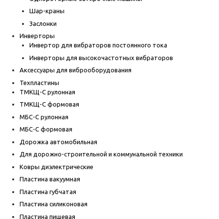
Шар-краны
Заслонки
Инверторы
Инвертор для вибраторов постоянного тока
Инверторы для высокочастотных вибраторов
Аксессуары для виброоборудования
Техпластины
ТМКЩ-С рулонная
ТМКЩ-С формовая
МБС-С рулонная
МБС-С формовая
Дорожка автомобильная
Для дорожно-строительной и коммунальной техники
Ковры диэлектрические
Пластина вакуумная
Пластина губчатая
Пластина силиконовая
Пластина пищевая