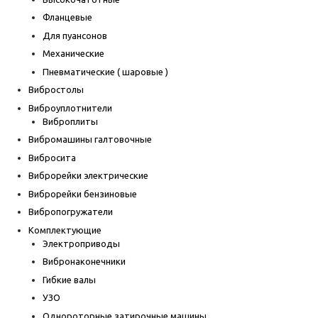
Фланцевые
Для пуансонов
Механические
Пневматические ( шаровые )
Вибростолы
Виброуплотнители
Виброплиты
Вибромашины галтовочные
Вибросита
Виброрейки электрические
Виброрейки бензиновые
Вибропогружатели
Комплектующие
Электроприводы
Вибронаконечники
Гибкие валы
УЗО
Однороторные затирочные машины