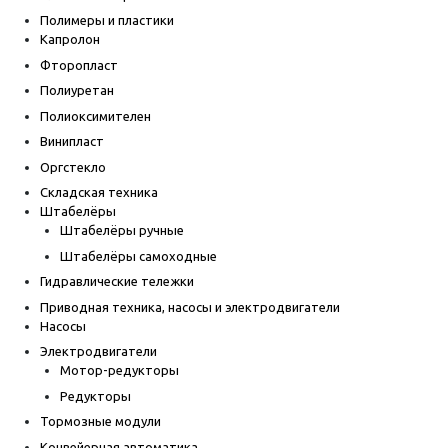
Полимеры и пластики
Капролон
Фторопласт
Полиуретан
Полиоксимителен
Винипласт
Оргстекло
Складская техника
Штабелёры
Штабелёры ручные
Штабелёры самоходные
Гидравлические тележки
Приводная техника, насосы и электродвигатели
Насосы
Электродвигатели
Мотор-редукторы
Редукторы
Тормозные модули
Конвейерная автоматика