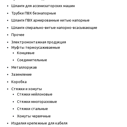
Шланги для ассенизаторских машин
Трубки ПВХ безнапорные
Шланги ПВХ армированные нитью напорные
Шланги спирально-витые напорно-всасывающие
Прочее
Электромонтажная продукция
Муфты термоусаживаемые
Концевые
Соединительные
Металлорукав
Заземление
Коробка
Стяжки и хомуты
Стяжки нейлоновые
Стяжки многоразовые
Стяжки стальные
Хомуты червячные
Изделия крепежные для кабеля