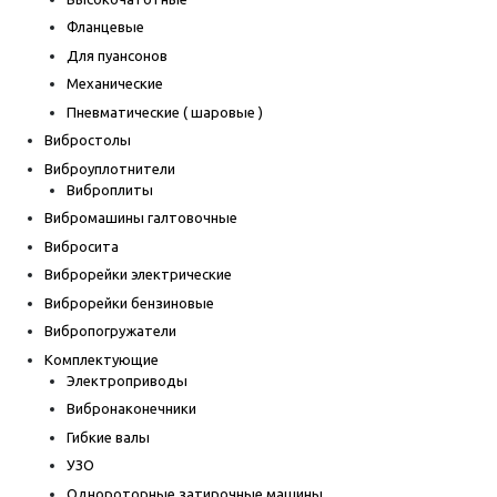
Фланцевые
Для пуансонов
Механические
Пневматические ( шаровые )
Вибростолы
Виброуплотнители
Виброплиты
Вибромашины галтовочные
Вибросита
Виброрейки электрические
Виброрейки бензиновые
Вибропогружатели
Комплектующие
Электроприводы
Вибронаконечники
Гибкие валы
УЗО
Однороторные затирочные машины