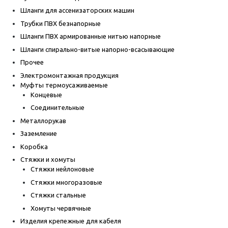
Шланги для ассенизаторских машин
Трубки ПВХ безнапорные
Шланги ПВХ армированные нитью напорные
Шланги спирально-витые напорно-всасывающие
Прочее
Электромонтажная продукция
Муфты термоусаживаемые
Концевые
Соединительные
Металлорукав
Заземление
Коробка
Стяжки и хомуты
Стяжки нейлоновые
Стяжки многоразовые
Стяжки стальные
Хомуты червячные
Изделия крепежные для кабеля