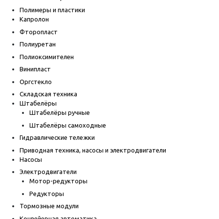
Полимеры и пластики
Капролон
Фторопласт
Полиуретан
Полиоксимителен
Винипласт
Оргстекло
Складская техника
Штабелёры
Штабелёры ручные
Штабелёры самоходные
Гидравлические тележки
Приводная техника, насосы и электродвигатели
Насосы
Электродвигатели
Мотор-редукторы
Редукторы
Тормозные модули
Конвейерная автоматика