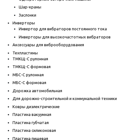
Шар-краны
Заслонки
Инверторы
Инвертор для вибраторов постоянного тока
Инверторы для высокочастотных вибраторов
Аксессуары для виброоборудования
Техпластины
ТМКЩ-С рулонная
ТМКЩ-С формовая
МБС-С рулонная
МБС-С формовая
Дорожка автомобильная
Для дорожно-строительной и коммунальной техники
Ковры диэлектрические
Пластина вакуумная
Пластина губчатая
Пластина силиконовая
Пластина пищевая