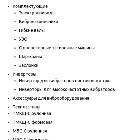
Комплектующие
Электроприводы
Вибронаконечники
Гибкие валы
УЗО
Однороторные затирочные машины
Шар-краны
Заслонки
Инверторы
Инвертор для вибраторов постоянного тока
Инверторы для высокочастотных вибраторов
Аксессуары для виброоборудования
Техпластины
ТМКЩ-С рулонная
ТМКЩ-С формовая
МБС-С рулонная
МБС-С формовая