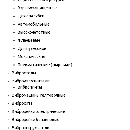
Взрывозащищенные
Для опалубки
Автомобильные
Высокочатотные
Фланцевые
Для пуансонов
Механические
Пневматические ( шаровые )
Вибростолы
Виброуплотнители
Виброплиты
Вибромашины галтовочные
Вибросита
Виброрейки электрические
Виброрейки бензиновые
Вибропогружатели