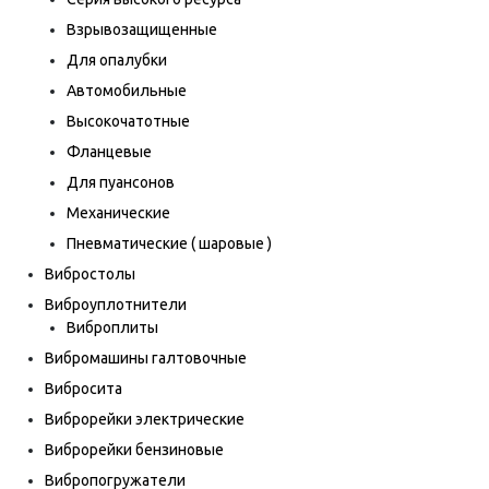
Взрывозащищенные
Для опалубки
Автомобильные
Высокочатотные
Фланцевые
Для пуансонов
Механические
Пневматические ( шаровые )
Вибростолы
Виброуплотнители
Виброплиты
Вибромашины галтовочные
Вибросита
Виброрейки электрические
Виброрейки бензиновые
Вибропогружатели