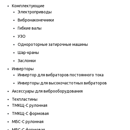
Комплектующие
Электроприводы
Вибронаконечники
Гибкие валы
УЗО
Однороторные затирочные машины
Шар-краны
Заслонки
Инверторы
Инвертор для вибраторов постоянного тока
Инверторы для высокочастотных вибраторов
Аксессуары для виброоборудования
Техпластины
ТМКЩ-С рулонная
ТМКЩ-С формовая
МБС-С рулонная
МБС-С формовая