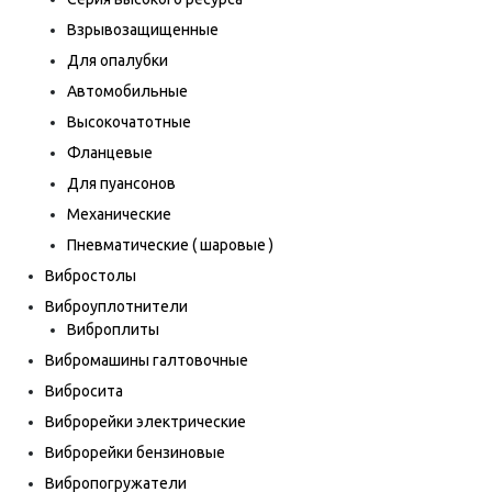
Взрывозащищенные
Для опалубки
Автомобильные
Высокочатотные
Фланцевые
Для пуансонов
Механические
Пневматические ( шаровые )
Вибростолы
Виброуплотнители
Виброплиты
Вибромашины галтовочные
Вибросита
Виброрейки электрические
Виброрейки бензиновые
Вибропогружатели