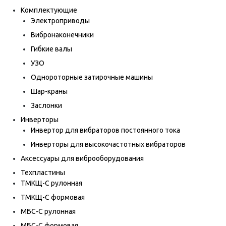
Комплектующие
Электроприводы
Вибронаконечники
Гибкие валы
УЗО
Однороторные затирочные машины
Шар-краны
Заслонки
Инверторы
Инвертор для вибраторов постоянного тока
Инверторы для высокочастотных вибраторов
Аксессуары для виброоборудования
Техпластины
ТМКЩ-С рулонная
ТМКЩ-С формовая
МБС-С рулонная
МБС-С формовая