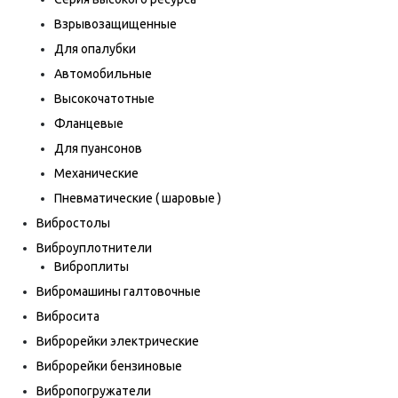
Взрывозащищенные
Для опалубки
Автомобильные
Высокочатотные
Фланцевые
Для пуансонов
Механические
Пневматические ( шаровые )
Вибростолы
Виброуплотнители
Виброплиты
Вибромашины галтовочные
Вибросита
Виброрейки электрические
Виброрейки бензиновые
Вибропогружатели