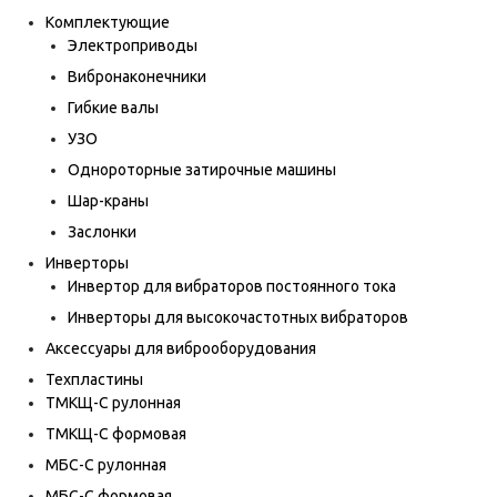
Комплектующие
Электроприводы
Вибронаконечники
Гибкие валы
УЗО
Однороторные затирочные машины
Шар-краны
Заслонки
Инверторы
Инвертор для вибраторов постоянного тока
Инверторы для высокочастотных вибраторов
Аксессуары для виброоборудования
Техпластины
ТМКЩ-С рулонная
ТМКЩ-С формовая
МБС-С рулонная
МБС-С формовая