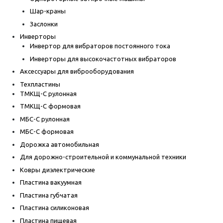
Шар-краны
Заслонки
Инверторы
Инвертор для вибраторов постоянного тока
Инверторы для высокочастотных вибраторов
Аксессуары для виброоборудования
Техпластины
ТМКЩ-С рулонная
ТМКЩ-С формовая
МБС-С рулонная
МБС-С формовая
Дорожка автомобильная
Для дорожно-строительной и коммунальной техники
Ковры диэлектрические
Пластина вакуумная
Пластина губчатая
Пластина силиконовая
Пластина пищевая