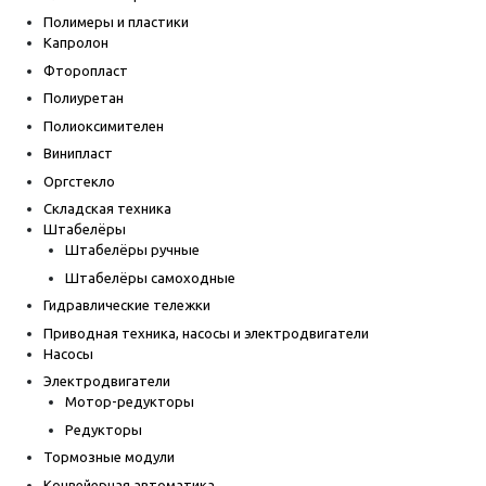
Полимеры и пластики
Капролон
Фторопласт
Полиуретан
Полиоксимителен
Винипласт
Оргстекло
Складская техника
Штабелёры
Штабелёры ручные
Штабелёры самоходные
Гидравлические тележки
Приводная техника, насосы и электродвигатели
Насосы
Электродвигатели
Мотор-редукторы
Редукторы
Тормозные модули
Конвейерная автоматика