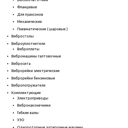
Фланцевые
Для пуансонов
Механические
Пневматические ( шаровые )
Вибростолы
Виброуплотнители
Виброплиты
Вибромашины галтовочные
Вибросита
Виброрейки электрические
Виброрейки бензиновые
Вибропогружатели
Комплектующие
Электроприводы
Вибронаконечники
Гибкие валы
УЗО
Однороторные затирочные машины