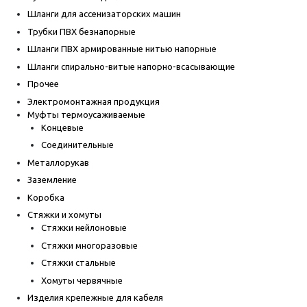
Шланги для ассенизаторских машин
Трубки ПВХ безнапорные
Шланги ПВХ армированные нитью напорные
Шланги спирально-витые напорно-всасывающие
Прочее
Электромонтажная продукция
Муфты термоусаживаемые
Концевые
Соединительные
Металлорукав
Заземление
Коробка
Стяжки и хомуты
Стяжки нейлоновые
Стяжки многоразовые
Стяжки стальные
Хомуты червячные
Изделия крепежные для кабеля