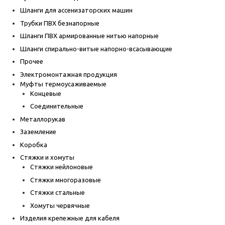
Шланги для ассенизаторских машин
Трубки ПВХ безнапорные
Шланги ПВХ армированные нитью напорные
Шланги спирально-витые напорно-всасывающие
Прочее
Электромонтажная продукция
Муфты термоусаживаемые
Концевые
Соединительные
Металлорукав
Заземление
Коробка
Стяжки и хомуты
Стяжки нейлоновые
Стяжки многоразовые
Стяжки стальные
Хомуты червячные
Изделия крепежные для кабеля