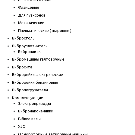
Фланцевые
Для пуансонов
Механические
Пневматические ( шаровые )
Вибростолы
Виброуплотнители
Виброплиты
Вибромашины галтовочные
Вибросита
Виброрейки электрические
Виброрейки бензиновые
Вибропогружатели
Комплектующие
Электроприводы
Вибронаконечники
Гибкие валы
УЗО
Однороторные затирочные машины