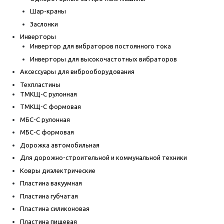
Шар-краны
Заслонки
Инверторы
Инвертор для вибраторов постоянного тока
Инверторы для высокочастотных вибраторов
Аксессуары для виброоборудования
Техпластины
ТМКЩ-С рулонная
ТМКЩ-С формовая
МБС-С рулонная
МБС-С формовая
Дорожка автомобильная
Для дорожно-строительной и коммунальной техники
Ковры диэлектрические
Пластина вакуумная
Пластина губчатая
Пластина силиконовая
Пластина пищевая