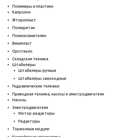
Полимеры и пластики
Капролон
Фторопласт
Полиуретан
Полиоксимителен
Винипласт
Оргстекло
Складская техника
Штабелёры
Штабелёры ручные
Штабелёры самоходные
Гидравлические тележки
Приводная техника, насосы и электродвигатели
Насосы
Электродвигатели
Мотор-редукторы
Редукторы
Тормозные модули
Конвейерная автоматика