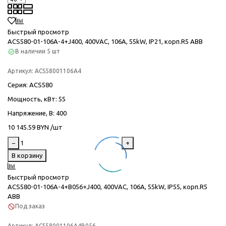
Быстрый просмотр
ACS580-01-106A-4+J400, 400VAC, 106A, 55kW, IP21, корп.R5 ABB
В наличии
5 шт
Артикул:
ACS58001106A4
Серия
: ACS580
Мощность, кВт
: 55
Напряжение, В
: 400
10 145.59 BYN /шт
−
+
В корзину
Быстрый просмотр
ACS580-01-106A-4+B056+J400, 400VAC, 106A, 55kW, IP55, корп.R5
ABB
Под заказ
Артикул:
ACS58001106A4B056