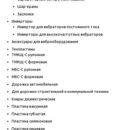
Шар-краны
Заслонки
Инверторы
Инвертор для вибраторов постоянного тока
Инверторы для высокочастотных вибраторов
Аксессуары для виброоборудования
Техпластины
ТМКЩ-С рулонная
ТМКЩ-С формовая
МБС-С рулонная
МБС-С формовая
Дорожка автомобильная
Для дорожно-строительной и коммунальной техники
Ковры диэлектрические
Пластина вакуумная
Пластина губчатая
Пластина силиконовая
Пластина пищевая