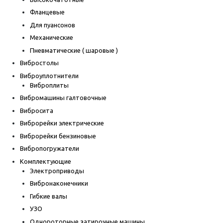
Фланцевые
Для пуансонов
Механические
Пневматические ( шаровые )
Вибростолы
Виброуплотнители
Виброплиты
Вибромашины галтовочные
Вибросита
Виброрейки электрические
Виброрейки бензиновые
Вибропогружатели
Комплектующие
Электроприводы
Вибронаконечники
Гибкие валы
УЗО
Однороторные затирочные машины