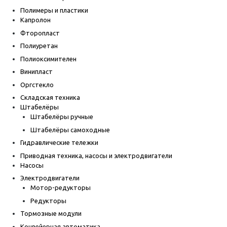
Полимеры и пластики
Капролон
Фторопласт
Полиуретан
Полиоксимителен
Винипласт
Оргстекло
Складская техника
Штабелёры
Штабелёры ручные
Штабелёры самоходные
Гидравлические тележки
Приводная техника, насосы и электродвигатели
Насосы
Электродвигатели
Мотор-редукторы
Редукторы
Тормозные модули
Конвейерная автоматика