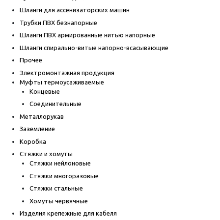
Шланги для ассенизаторских машин
Трубки ПВХ безнапорные
Шланги ПВХ армированные нитью напорные
Шланги спирально-витые напорно-всасывающие
Прочее
Электромонтажная продукция
Муфты термоусаживаемые
Концевые
Соединительные
Металлорукав
Заземление
Коробка
Стяжки и хомуты
Стяжки нейлоновые
Стяжки многоразовые
Стяжки стальные
Хомуты червячные
Изделия крепежные для кабеля