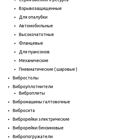
Взрывозащищенные
Для опалубки
Автомобильные
Высокочатотные
Фланцевые
Для пуансонов
Механические
Пневматические ( шаровые )
Вибростолы
Виброуплотнители
Виброплиты
Вибромашины галтовочные
Вибросита
Виброрейки электрические
Виброрейки бензиновые
Вибропогружатели