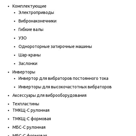
Комплектующие
Электроприводы
Вибронаконечники
Гибкие валы
УЗО
Однороторные затирочные машины
Шар-краны
Заслонки
Инверторы
Инвертор для вибраторов постоянного тока
Инверторы для высокочастотных вибраторов
Аксессуары для виброоборудования
Техпластины
ТМКЩ-С рулонная
ТМКЩ-С формовая
МБС-С рулонная
МБС-С формовая