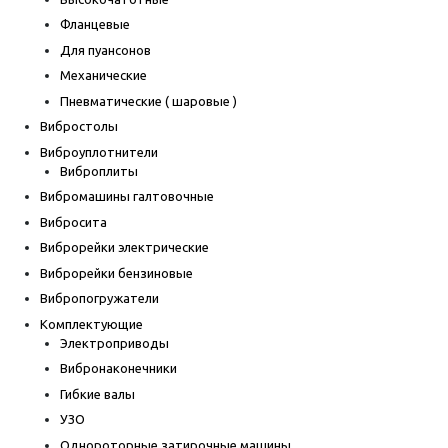
Фланцевые
Для пуансонов
Механические
Пневматические ( шаровые )
Вибростолы
Виброуплотнители
Виброплиты
Вибромашины галтовочные
Вибросита
Виброрейки электрические
Виброрейки бензиновые
Вибропогружатели
Комплектующие
Электроприводы
Вибронаконечники
Гибкие валы
УЗО
Однороторные затирочные машины