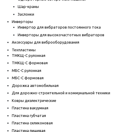
Шар-краны
Заслонки
Инверторы
Инвертор для вибраторов постоянного тока
Инверторы для высокочастотных вибраторов
Аксессуары для виброоборудования
Техпластины
ТМКЩ-С рулонная
ТМКЩ-С формовая
МБС-С рулонная
МБС-С формовая
Дорожка автомобильная
Для дорожно-строительной и коммунальной техники
Ковры диэлектрические
Пластина вакуумная
Пластина губчатая
Пластина силиконовая
Пластина пищевая