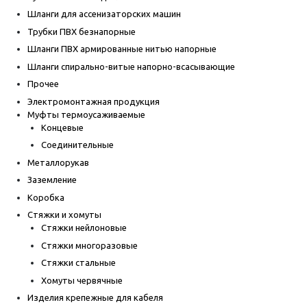
Шланги для ассенизаторских машин
Трубки ПВХ безнапорные
Шланги ПВХ армированные нитью напорные
Шланги спирально-витые напорно-всасывающие
Прочее
Электромонтажная продукция
Муфты термоусаживаемые
Концевые
Соединительные
Металлорукав
Заземление
Коробка
Стяжки и хомуты
Стяжки нейлоновые
Стяжки многоразовые
Стяжки стальные
Хомуты червячные
Изделия крепежные для кабеля