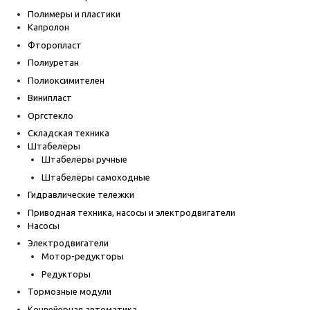
Полимеры и пластики
Капролон
Фторопласт
Полиуретан
Полиоксимителен
Винипласт
Оргстекло
Складская техника
Штабелёры
Штабелёры ручные
Штабелёры самоходные
Гидравлические тележки
Приводная техника, насосы и электродвигатели
Насосы
Электродвигатели
Мотор-редукторы
Редукторы
Тормозные модули
Конвейерная автоматика