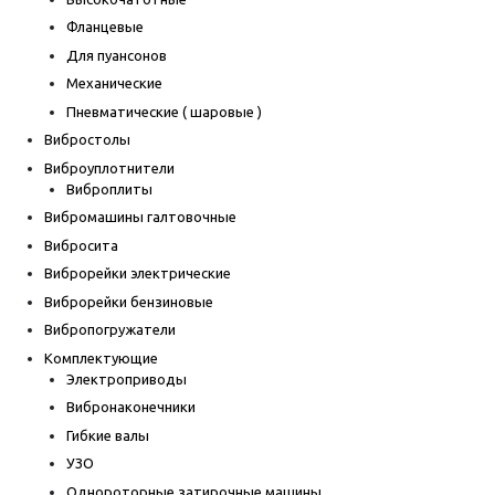
Фланцевые
Для пуансонов
Механические
Пневматические ( шаровые )
Вибростолы
Виброуплотнители
Виброплиты
Вибромашины галтовочные
Вибросита
Виброрейки электрические
Виброрейки бензиновые
Вибропогружатели
Комплектующие
Электроприводы
Вибронаконечники
Гибкие валы
УЗО
Однороторные затирочные машины