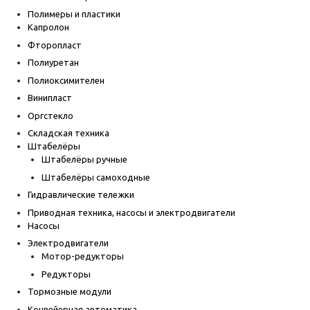
Полимеры и пластики
Капролон
Фторопласт
Полиуретан
Полиоксимителен
Винипласт
Оргстекло
Складская техника
Штабелёры
Штабелёры ручные
Штабелёры самоходные
Гидравлические тележки
Приводная техника, насосы и электродвигатели
Насосы
Электродвигатели
Мотор-редукторы
Редукторы
Тормозные модули
Конвейерная автоматика