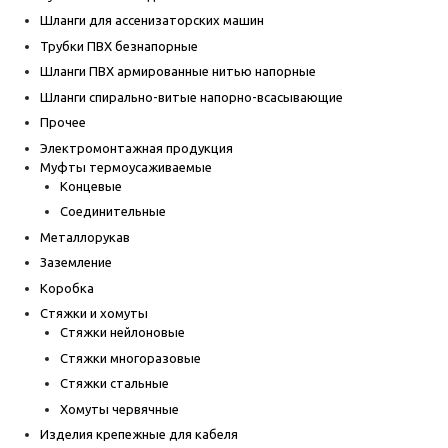
Шланги для ассенизаторских машин
Трубки ПВХ безнапорные
Шланги ПВХ армированные нитью напорные
Шланги спирально-витые напорно-всасывающие
Прочее
Электромонтажная продукция
Муфты термоусаживаемые
Концевые
Соединительные
Металлорукав
Заземление
Коробка
Стяжки и хомуты
Стяжки нейлоновые
Стяжки многоразовые
Стяжки стальные
Хомуты червячные
Изделия крепежные для кабеля