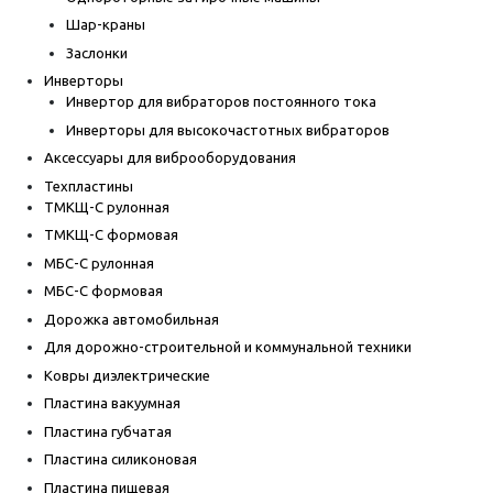
Шар-краны
Заслонки
Инверторы
Инвертор для вибраторов постоянного тока
Инверторы для высокочастотных вибраторов
Аксессуары для виброоборудования
Техпластины
ТМКЩ-С рулонная
ТМКЩ-С формовая
МБС-С рулонная
МБС-С формовая
Дорожка автомобильная
Для дорожно-строительной и коммунальной техники
Ковры диэлектрические
Пластина вакуумная
Пластина губчатая
Пластина силиконовая
Пластина пищевая