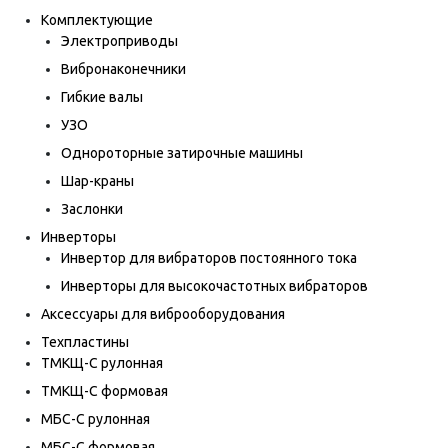
Комплектующие
Электроприводы
Вибронаконечники
Гибкие валы
УЗО
Однороторные затирочные машины
Шар-краны
Заслонки
Инверторы
Инвертор для вибраторов постоянного тока
Инверторы для высокочастотных вибраторов
Аксессуары для виброоборудования
Техпластины
ТМКЩ-С рулонная
ТМКЩ-С формовая
МБС-С рулонная
МБС-С формовая