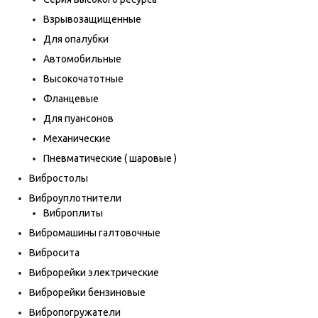
Взрывозащищенные
Для опалубки
Автомобильные
Высокочатотные
Фланцевые
Для пуансонов
Механические
Пневматические ( шаровые )
Вибростолы
Виброуплотнители
Виброплиты
Вибромашины галтовочные
Вибросита
Виброрейки электрические
Виброрейки бензиновые
Вибропогружатели