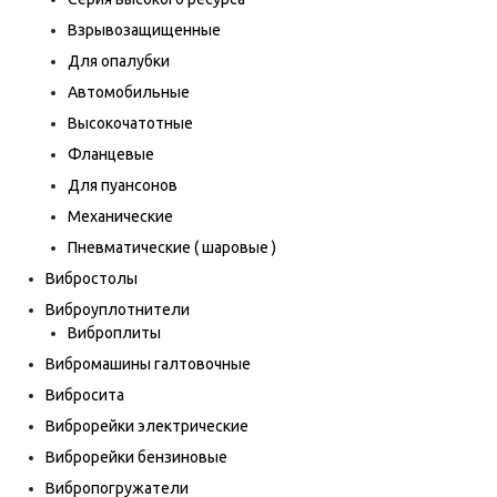
Взрывозащищенные
Для опалубки
Автомобильные
Высокочатотные
Фланцевые
Для пуансонов
Механические
Пневматические ( шаровые )
Вибростолы
Виброуплотнители
Виброплиты
Вибромашины галтовочные
Вибросита
Виброрейки электрические
Виброрейки бензиновые
Вибропогружатели