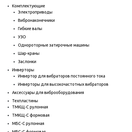
Комплектующие
Электроприводы
Вибронаконечники
Гибкие валы
УЗО
Однороторные затирочные машины
Шар-краны
Заслонки
Инверторы
Инвертор для вибраторов постоянного тока
Инверторы для высокочастотных вибраторов
Аксессуары для виброоборудования
Техпластины
ТМКЩ-С рулонная
ТМКЩ-С формовая
МБС-С рулонная
МБС-С формовая