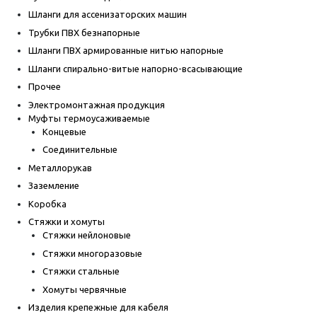
Шланги для ассенизаторских машин
Трубки ПВХ безнапорные
Шланги ПВХ армированные нитью напорные
Шланги спирально-витые напорно-всасывающие
Прочее
Электромонтажная продукция
Муфты термоусаживаемые
Концевые
Соединительные
Металлорукав
Заземление
Коробка
Стяжки и хомуты
Стяжки нейлоновые
Стяжки многоразовые
Стяжки стальные
Хомуты червячные
Изделия крепежные для кабеля