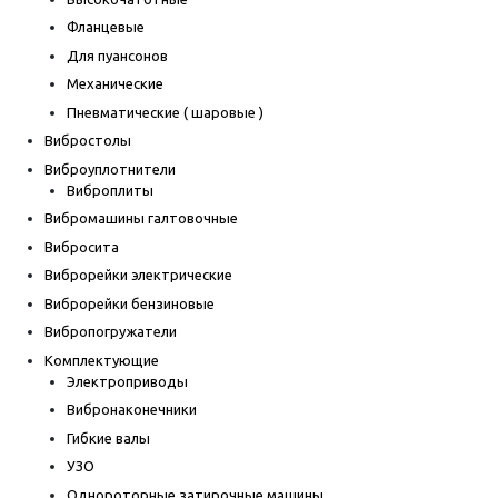
Фланцевые
Для пуансонов
Механические
Пневматические ( шаровые )
Вибростолы
Виброуплотнители
Виброплиты
Вибромашины галтовочные
Вибросита
Виброрейки электрические
Виброрейки бензиновые
Вибропогружатели
Комплектующие
Электроприводы
Вибронаконечники
Гибкие валы
УЗО
Однороторные затирочные машины