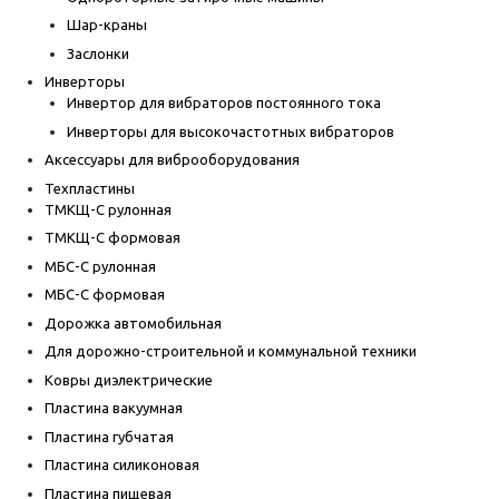
Шар-краны
Заслонки
Инверторы
Инвертор для вибраторов постоянного тока
Инверторы для высокочастотных вибраторов
Аксессуары для виброоборудования
Техпластины
ТМКЩ-С рулонная
ТМКЩ-С формовая
МБС-С рулонная
МБС-С формовая
Дорожка автомобильная
Для дорожно-строительной и коммунальной техники
Ковры диэлектрические
Пластина вакуумная
Пластина губчатая
Пластина силиконовая
Пластина пищевая