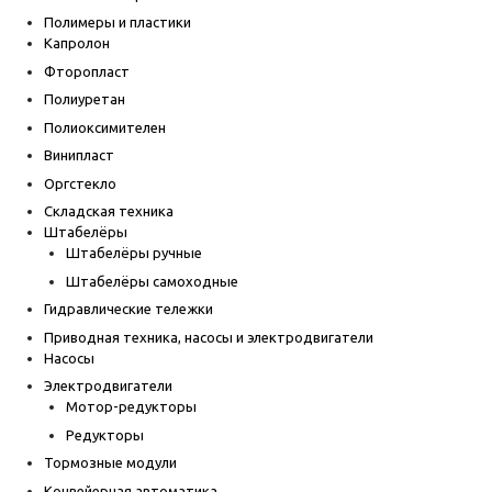
Полимеры и пластики
Капролон
Фторопласт
Полиуретан
Полиоксимителен
Винипласт
Оргстекло
Складская техника
Штабелёры
Штабелёры ручные
Штабелёры самоходные
Гидравлические тележки
Приводная техника, насосы и электродвигатели
Насосы
Электродвигатели
Мотор-редукторы
Редукторы
Тормозные модули
Конвейерная автоматика