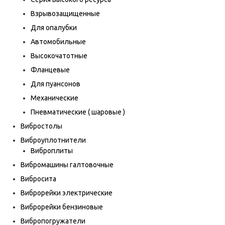
Взрывозащищенные
Для опалубки
Автомобильные
Высокочатотные
Фланцевые
Для пуансонов
Механические
Пневматические ( шаровые )
Вибростолы
Виброуплотнители
Виброплиты
Вибромашины галтовочные
Вибросита
Виброрейки электрические
Виброрейки бензиновые
Вибропогружатели