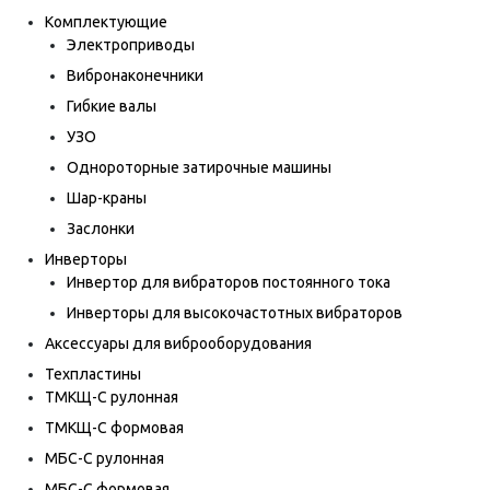
Комплектующие
Электроприводы
Вибронаконечники
Гибкие валы
УЗО
Однороторные затирочные машины
Шар-краны
Заслонки
Инверторы
Инвертор для вибраторов постоянного тока
Инверторы для высокочастотных вибраторов
Аксессуары для виброоборудования
Техпластины
ТМКЩ-С рулонная
ТМКЩ-С формовая
МБС-С рулонная
МБС-С формовая