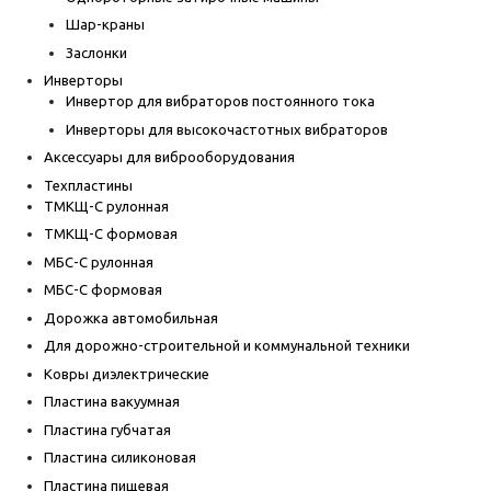
Шар-краны
Заслонки
Инверторы
Инвертор для вибраторов постоянного тока
Инверторы для высокочастотных вибраторов
Аксессуары для виброоборудования
Техпластины
ТМКЩ-С рулонная
ТМКЩ-С формовая
МБС-С рулонная
МБС-С формовая
Дорожка автомобильная
Для дорожно-строительной и коммунальной техники
Ковры диэлектрические
Пластина вакуумная
Пластина губчатая
Пластина силиконовая
Пластина пищевая