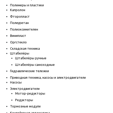
Полимеры и пластики
Капролон
Фторопласт
Полиуретан
Полиоксимителен
Винипласт
Оргстекло
Складская техника
Штабелёры
Штабелёры ручные
Штабелёры самоходные
Гидравлические тележки
Приводная техника, насосы и электродвигатели
Насосы
Электродвигатели
Мотор-редукторы
Редукторы
Тормозные модули
Конвейерная автоматика