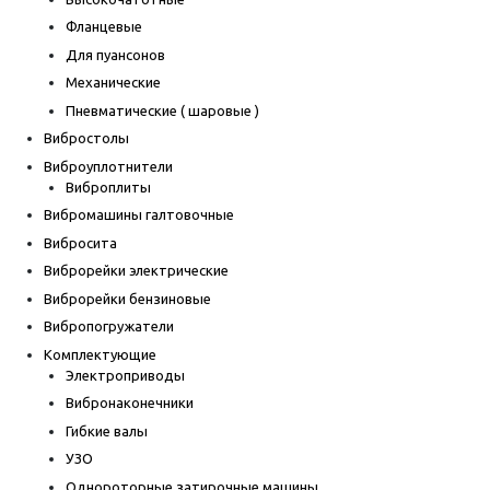
Фланцевые
Для пуансонов
Механические
Пневматические ( шаровые )
Вибростолы
Виброуплотнители
Виброплиты
Вибромашины галтовочные
Вибросита
Виброрейки электрические
Виброрейки бензиновые
Вибропогружатели
Комплектующие
Электроприводы
Вибронаконечники
Гибкие валы
УЗО
Однороторные затирочные машины