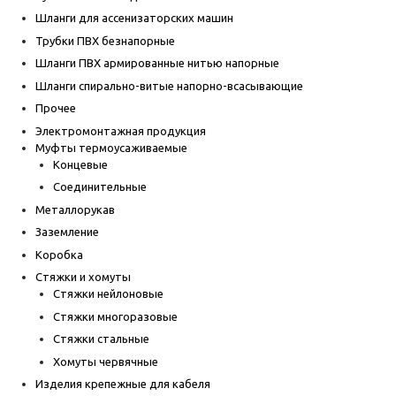
Шланги для ассенизаторских машин
Трубки ПВХ безнапорные
Шланги ПВХ армированные нитью напорные
Шланги спирально-витые напорно-всасывающие
Прочее
Электромонтажная продукция
Муфты термоусаживаемые
Концевые
Соединительные
Металлорукав
Заземление
Коробка
Стяжки и хомуты
Стяжки нейлоновые
Стяжки многоразовые
Стяжки стальные
Хомуты червячные
Изделия крепежные для кабеля