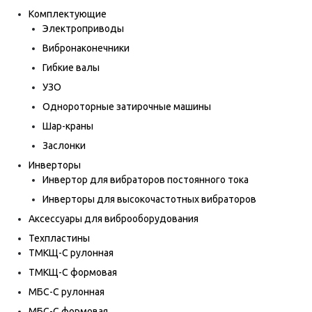
Комплектующие
Электроприводы
Вибронаконечники
Гибкие валы
УЗО
Однороторные затирочные машины
Шар-краны
Заслонки
Инверторы
Инвертор для вибраторов постоянного тока
Инверторы для высокочастотных вибраторов
Аксессуары для виброоборудования
Техпластины
ТМКЩ-С рулонная
ТМКЩ-С формовая
МБС-С рулонная
МБС-С формовая