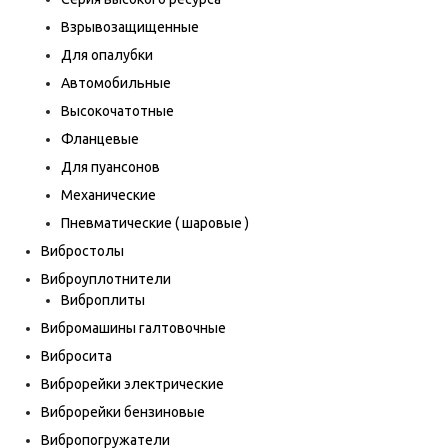
Взрывозащищенные
Для опалубки
Автомобильные
Высокочатотные
Фланцевые
Для пуансонов
Механические
Пневматические ( шаровые )
Вибростолы
Виброуплотнители
Виброплиты
Вибромашины галтовочные
Вибросита
Виброрейки электрические
Виброрейки бензиновые
Вибропогружатели