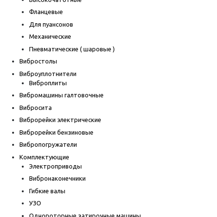
Фланцевые
Для пуансонов
Механические
Пневматические ( шаровые )
Вибростолы
Виброуплотнители
Виброплиты
Вибромашины галтовочные
Вибросита
Виброрейки электрические
Виброрейки бензиновые
Вибропогружатели
Комплектующие
Электроприводы
Вибронаконечники
Гибкие валы
УЗО
Однороторные затирочные машины