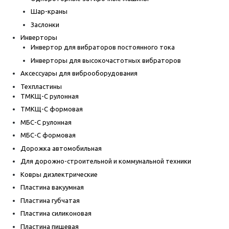
Шар-краны
Заслонки
Инверторы
Инвертор для вибраторов постоянного тока
Инверторы для высокочастотных вибраторов
Аксессуары для виброоборудования
Техпластины
ТМКЩ-С рулонная
ТМКЩ-С формовая
МБС-С рулонная
МБС-С формовая
Дорожка автомобильная
Для дорожно-строительной и коммунальной техники
Ковры диэлектрические
Пластина вакуумная
Пластина губчатая
Пластина силиконовая
Пластина пищевая