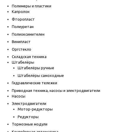
Полимеры и пластики
Капролон
Фторопласт
Полиуретан
Полиоксимителен
Винипласт
Оргстекло
Складская техника
Штабелёры
Штабелёры ручные
Штабелёры самоходные
Гидравлические тележки
Приводная техника, насосы и электродвигатели
Насосы
Электродвигатели
Мотор-редукторы
Редукторы
Тормозные модули
Конвейерная автоматика