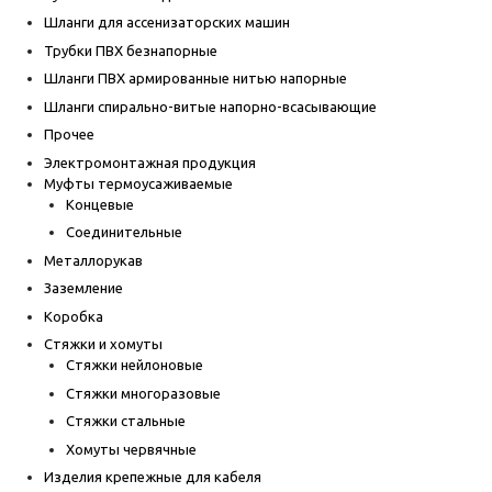
Шланги для ассенизаторских машин
Трубки ПВХ безнапорные
Шланги ПВХ армированные нитью напорные
Шланги спирально-витые напорно-всасывающие
Прочее
Электромонтажная продукция
Муфты термоусаживаемые
Концевые
Соединительные
Металлорукав
Заземление
Коробка
Стяжки и хомуты
Стяжки нейлоновые
Стяжки многоразовые
Стяжки стальные
Хомуты червячные
Изделия крепежные для кабеля