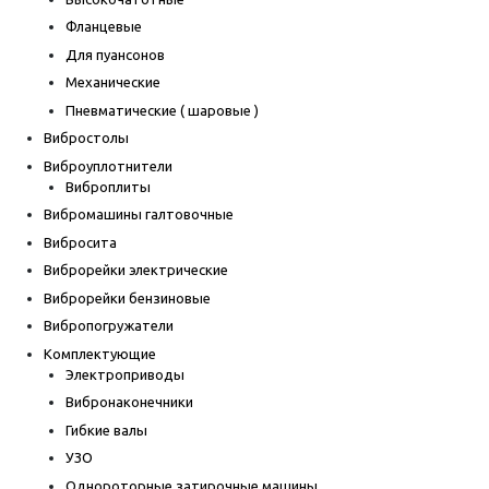
Фланцевые
Для пуансонов
Механические
Пневматические ( шаровые )
Вибростолы
Виброуплотнители
Виброплиты
Вибромашины галтовочные
Вибросита
Виброрейки электрические
Виброрейки бензиновые
Вибропогружатели
Комплектующие
Электроприводы
Вибронаконечники
Гибкие валы
УЗО
Однороторные затирочные машины