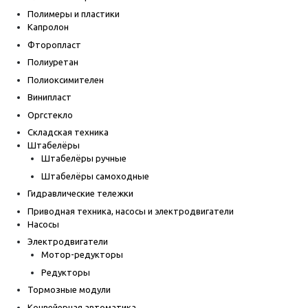
Полимеры и пластики
Капролон
Фторопласт
Полиуретан
Полиоксимителен
Винипласт
Оргстекло
Складская техника
Штабелёры
Штабелёры ручные
Штабелёры самоходные
Гидравлические тележки
Приводная техника, насосы и электродвигатели
Насосы
Электродвигатели
Мотор-редукторы
Редукторы
Тормозные модули
Конвейерная автоматика