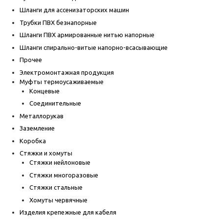
Шланги для ассенизаторских машин
Трубки ПВХ безнапорные
Шланги ПВХ армированные нитью напорные
Шланги спирально-витые напорно-всасывающие
Прочее
Электромонтажная продукция
Муфты термоусаживаемые
Концевые
Соединительные
Металлорукав
Заземление
Коробка
Стяжки и хомуты
Стяжки нейлоновые
Стяжки многоразовые
Стяжки стальные
Хомуты червячные
Изделия крепежные для кабеля