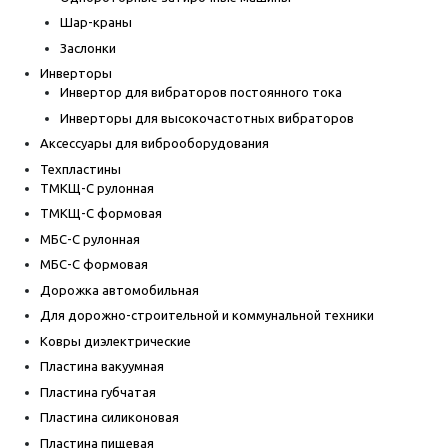
Шар-краны
Заслонки
Инверторы
Инвертор для вибраторов постоянного тока
Инверторы для высокочастотных вибраторов
Аксессуары для виброоборудования
Техпластины
ТМКЩ-С рулонная
ТМКЩ-С формовая
МБС-С рулонная
МБС-С формовая
Дорожка автомобильная
Для дорожно-строительной и коммунальной техники
Ковры диэлектрические
Пластина вакуумная
Пластина губчатая
Пластина силиконовая
Пластина пищевая