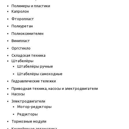
Полимеры и пластики
Капролон
Фторопласт
Полиуретан
Полиоксимителен
Винипласт
Оргстекло
Складская техника
Штабелёры
Штабелёры ручные
Штабелёры самоходные
Гидравлические тележки
Приводная техника, насосы и электродвигатели
Насосы
Электродвигатели
Мотор-редукторы
Редукторы
Тормозные модули
Конвейерная автоматика