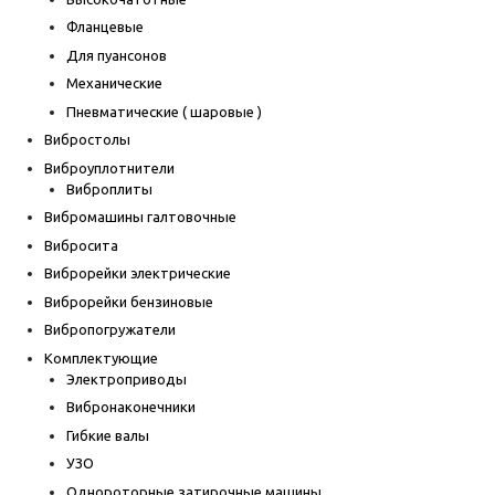
Фланцевые
Для пуансонов
Механические
Пневматические ( шаровые )
Вибростолы
Виброуплотнители
Виброплиты
Вибромашины галтовочные
Вибросита
Виброрейки электрические
Виброрейки бензиновые
Вибропогружатели
Комплектующие
Электроприводы
Вибронаконечники
Гибкие валы
УЗО
Однороторные затирочные машины