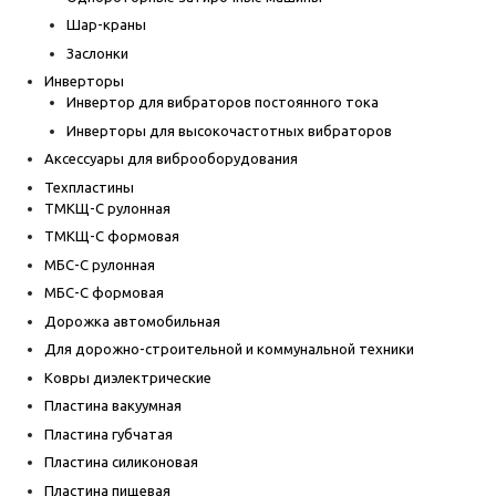
Шар-краны
Заслонки
Инверторы
Инвертор для вибраторов постоянного тока
Инверторы для высокочастотных вибраторов
Аксессуары для виброоборудования
Техпластины
ТМКЩ-С рулонная
ТМКЩ-С формовая
МБС-С рулонная
МБС-С формовая
Дорожка автомобильная
Для дорожно-строительной и коммунальной техники
Ковры диэлектрические
Пластина вакуумная
Пластина губчатая
Пластина силиконовая
Пластина пищевая