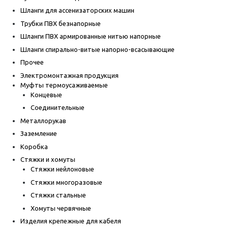
Шланги для ассенизаторских машин
Трубки ПВХ безнапорные
Шланги ПВХ армированные нитью напорные
Шланги спирально-витые напорно-всасывающие
Прочее
Электромонтажная продукция
Муфты термоусаживаемые
Концевые
Соединительные
Металлорукав
Заземление
Коробка
Стяжки и хомуты
Стяжки нейлоновые
Стяжки многоразовые
Стяжки стальные
Хомуты червячные
Изделия крепежные для кабеля