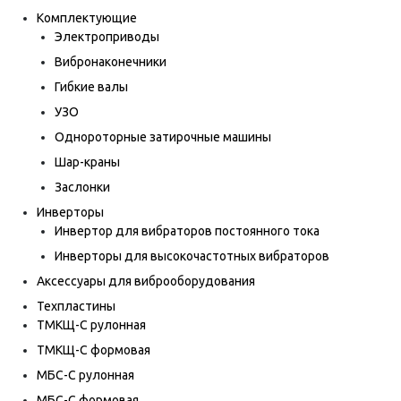
Комплектующие
Электроприводы
Вибронаконечники
Гибкие валы
УЗО
Однороторные затирочные машины
Шар-краны
Заслонки
Инверторы
Инвертор для вибраторов постоянного тока
Инверторы для высокочастотных вибраторов
Аксессуары для виброоборудования
Техпластины
ТМКЩ-С рулонная
ТМКЩ-С формовая
МБС-С рулонная
МБС-С формовая