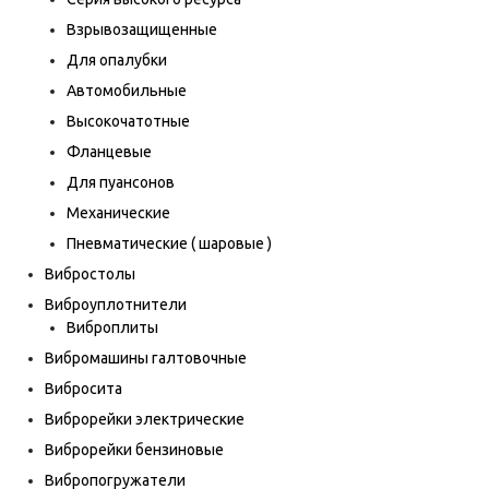
Взрывозащищенные
Для опалубки
Автомобильные
Высокочатотные
Фланцевые
Для пуансонов
Механические
Пневматические ( шаровые )
Вибростолы
Виброуплотнители
Виброплиты
Вибромашины галтовочные
Вибросита
Виброрейки электрические
Виброрейки бензиновые
Вибропогружатели