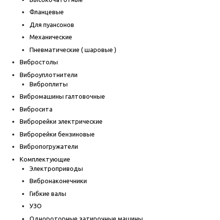
Фланцевые
Для пуансонов
Механические
Пневматические ( шаровые )
Вибростолы
Виброуплотнители
Виброплиты
Вибромашины галтовочные
Вибросита
Виброрейки электрические
Виброрейки бензиновые
Вибропогружатели
Комплектующие
Электроприводы
Вибронаконечники
Гибкие валы
УЗО
Однороторные затирочные машины