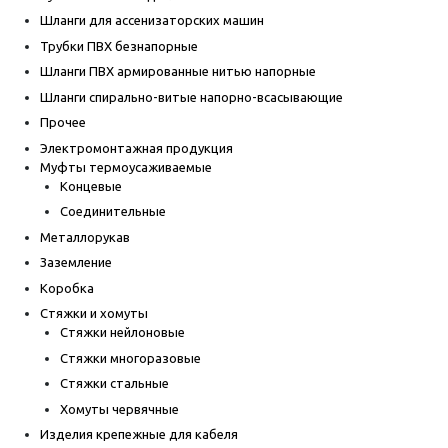
Шланги для ассенизаторских машин
Трубки ПВХ безнапорные
Шланги ПВХ армированные нитью напорные
Шланги спирально-витые напорно-всасывающие
Прочее
Электромонтажная продукция
Муфты термоусаживаемые
Концевые
Соединительные
Металлорукав
Заземление
Коробка
Стяжки и хомуты
Стяжки нейлоновые
Стяжки многоразовые
Стяжки стальные
Хомуты червячные
Изделия крепежные для кабеля