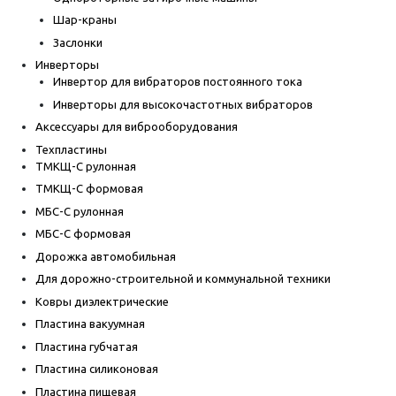
Шар-краны
Заслонки
Инверторы
Инвертор для вибраторов постоянного тока
Инверторы для высокочастотных вибраторов
Аксессуары для виброоборудования
Техпластины
ТМКЩ-С рулонная
ТМКЩ-С формовая
МБС-С рулонная
МБС-С формовая
Дорожка автомобильная
Для дорожно-строительной и коммунальной техники
Ковры диэлектрические
Пластина вакуумная
Пластина губчатая
Пластина силиконовая
Пластина пищевая