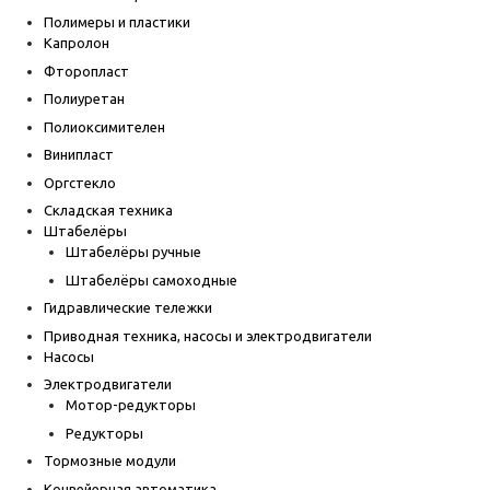
Полимеры и пластики
Капролон
Фторопласт
Полиуретан
Полиоксимителен
Винипласт
Оргстекло
Складская техника
Штабелёры
Штабелёры ручные
Штабелёры самоходные
Гидравлические тележки
Приводная техника, насосы и электродвигатели
Насосы
Электродвигатели
Мотор-редукторы
Редукторы
Тормозные модули
Конвейерная автоматика