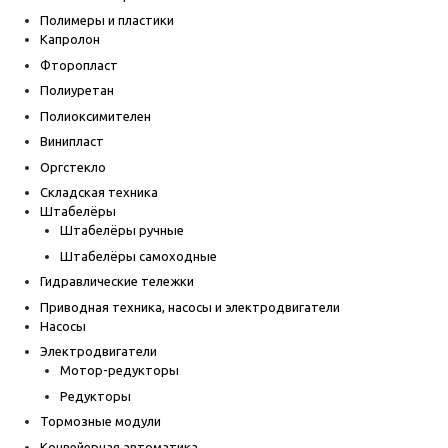
Полимеры и пластики
Капролон
Фторопласт
Полиуретан
Полиоксимителен
Винипласт
Оргстекло
Складская техника
Штабелёры
Штабелёры ручные
Штабелёры самоходные
Гидравлические тележки
Приводная техника, насосы и электродвигатели
Насосы
Электродвигатели
Мотор-редукторы
Редукторы
Тормозные модули
Конвейерная автоматика