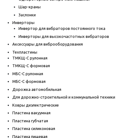
Шар-краны
Заслонки
Инверторы
Инвертор для вибраторов постоянного тока
Инверторы для высокочастотных вибраторов
Аксессуары для виброоборудования
Техпластины
ТМКЩ-С рулонная
ТМКЩ-С формовая
МБС-С рулонная
МБС-С формовая
Дорожка автомобильная
Для дорожно-строительной и коммунальной техники
Ковры диэлектрические
Пластина вакуумная
Пластина губчатая
Пластина силиконовая
Пластина пищевая