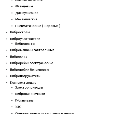
Фланцевые
Для пуансонов
Механические
Пневматические ( шаровые )
Вибростолы
Виброуплотнители
Виброплиты
Вибромашины галтовочные
Вибросита
Виброрейки электрические
Виброрейки бензиновые
Вибропогружатели
Комплектующие
Электроприводы
Вибронаконечники
Гибкие валы
УЗО
Однороторные затирочные машины