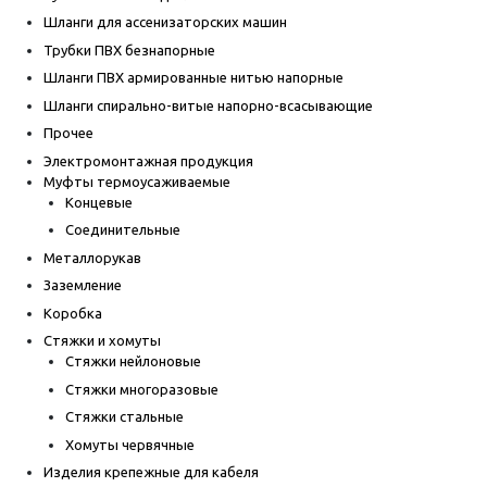
Шланги для ассенизаторских машин
Трубки ПВХ безнапорные
Шланги ПВХ армированные нитью напорные
Шланги спирально-витые напорно-всасывающие
Прочее
Электромонтажная продукция
Муфты термоусаживаемые
Концевые
Соединительные
Металлорукав
Заземление
Коробка
Стяжки и хомуты
Стяжки нейлоновые
Стяжки многоразовые
Стяжки стальные
Хомуты червячные
Изделия крепежные для кабеля