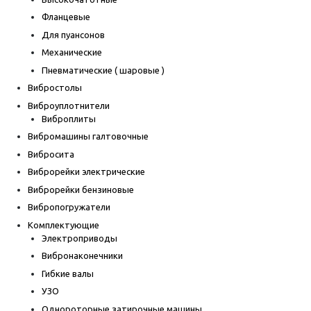
Фланцевые
Для пуансонов
Механические
Пневматические ( шаровые )
Вибростолы
Виброуплотнители
Виброплиты
Вибромашины галтовочные
Вибросита
Виброрейки электрические
Виброрейки бензиновые
Вибропогружатели
Комплектующие
Электроприводы
Вибронаконечники
Гибкие валы
УЗО
Однороторные затирочные машины