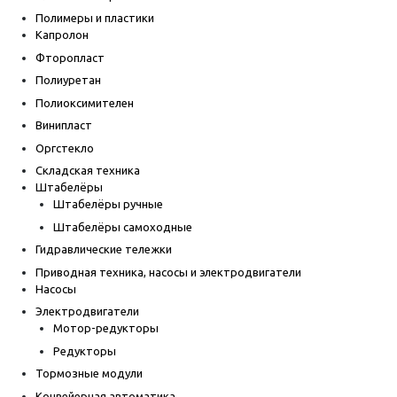
Полимеры и пластики
Капролон
Фторопласт
Полиуретан
Полиоксимителен
Винипласт
Оргстекло
Складская техника
Штабелёры
Штабелёры ручные
Штабелёры самоходные
Гидравлические тележки
Приводная техника, насосы и электродвигатели
Насосы
Электродвигатели
Мотор-редукторы
Редукторы
Тормозные модули
Конвейерная автоматика