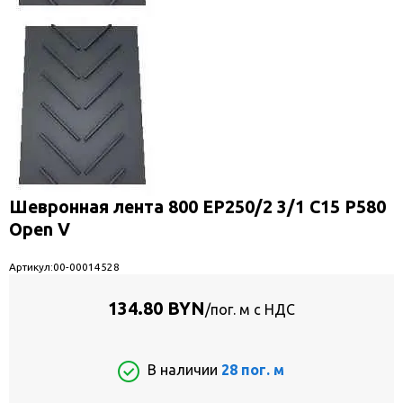
Шевронная лента 800 EP250/2 3/1 C15 P580
Open V
Артикул:
00-00014528
134.80 BYN
/пог. м с НДС
В наличии
28 пог. м