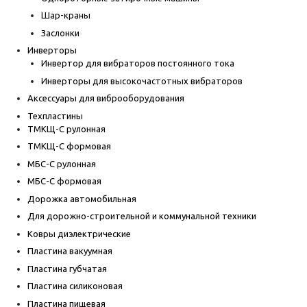
Шар-краны
Заслонки
Инверторы
Инвертор для вибраторов постоянного тока
Инверторы для высокочастотных вибраторов
Аксессуары для виброоборудования
Техпластины
ТМКЩ-С рулонная
ТМКЩ-С формовая
МБС-С рулонная
МБС-С формовая
Дорожка автомобильная
Для дорожно-строительной и коммунальной техники
Ковры диэлектрические
Пластина вакуумная
Пластина губчатая
Пластина силиконовая
Пластина пищевая