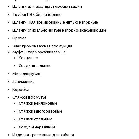
Шланги для ассенизаторских машин
Трубки ПВХ безнапорные
Шланги ПВХ армированные нитью напорные
Шланги спирально-витые напорно-всасывающие
Прочее
Электромонтажная продукция
Муфты термоусаживаемые
Концевые
Соединительные
Металлорукав
Заземление
Коробка
Стяжки и хомуты
Стяжки нейлоновые
Стяжки многоразовые
Стяжки стальные
Хомуты червячные
Изделия крепежные для кабеля